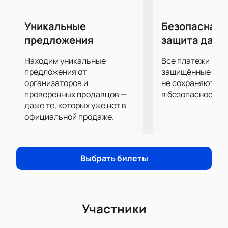
профессиональном футболе с 1930-го года. За свою 
историю клуб неоднократно становился призером 
Уникальные
Безопасная 
Второй Лиги СССР, завоевал серебро Чемпионата 
России и золото Кубка России.  В прошлом сезоне 
предложения
защита данн
Чемпионата России «Ростов» занял 5-ю строчку, что 
является отличным результатом для команды.
Находим уникальные
Все платежи про
предложения от
защищённые шлю
За четыре десятка матчей обе команды проявили себя 
организаторов и
не сохраняются 
как опытные и упорные соперники. Практически равное 
проверенных продавцов —
в безопасности.
количество побед лишний раз свидетельствует, что ни 
даже те, которых уже нет в
казанцы, ни ростовчане не собираются отдавать победу 
официальной продаже.
просто так и болельщиков ждет действительно 
интересная игра!
Выбрать билеты
Участники