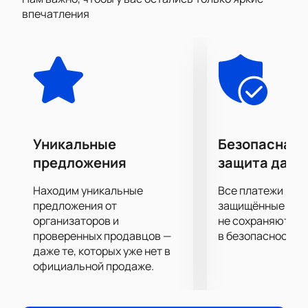
арене будете буквально затаив дыхание.
впечатления
У вас есть уникальный шанс стать
непосредственным участником этого спортивного
шоу, ведь ваша поддержка с трибун важна для
спортсменов также как хорошая физическая
форма, подготовка и мастерство!
Бескомпромиссная встреча соперников
запомнится вам надолго!
Уникальные
Безопасная 
предложения
защита данн
Находим уникальные
Все платежи про
предложения от
защищённые шлю
организаторов и
не сохраняются 
проверенных продавцов —
в безопасности.
даже те, которых уже нет в
официальной продаже.