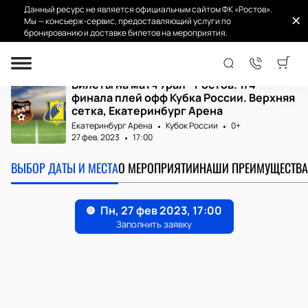
Данный ресурс не является официальным сайтом ФК «Ростов».
Мы — консьерж-сервис, предоставляющий услуги по
бронированию и доставке билетов на мероприятия.
Главная
Матчи и билеты
Урал - Ростов. 1...
Билеты на матч Урал - Ростов. 1/4
финала плей офф Кубка России. Верхняя
сетка, Екатеринбург Арена
Екатеринбург Арена
Кубок России
0+
27 фев. 2023
17:00
ВЫБОР ДАТЫ И МЕСТА
О МЕРОПРИЯТИИ
НАШИ ПРЕИМУЩЕСТВА