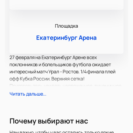
Площадка
Екатеринбург Арена
27 февраля на Екатеринбург Арене всех
поклонников и болельщиков футбола ожидает
интересный матч Урал - Ростов. 1/4 финала плей
офф Кубка России. Верхняя сетка!
Приготовьтесь увидеть напряженное, динамичное
противостояние соперников, лучших из лучших! На
Читать дальше...
ваших глазах участники поединка сойдутся в
непримиримом соперничестве, чтобы определить
сильнейшего.
Почему выбирают нас
С трибун вы не пропустите ни одного важного
момента, потому что следить за происходящим на
Нам важно, чтобы у вас остались только яркие