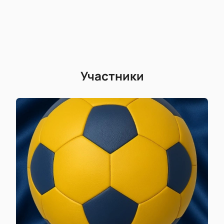
Участники