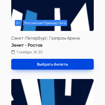
0+
Российская Премьер Лига
Санкт-Петербург, Газпром Арена
Зенит - Ростов
7 ноября, 16:30
Выбрать билеты