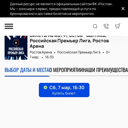
Данный ресурс не является официальным сайтом ФК «Ростов».
Мы — консьерж-сервис, предоставляющий услуги по
бронированию и доставке билетов на мероприятия.
Главная
Матчи и билеты
Ростов - Балтика
Билеты на матч Ростов - Балтика,
Российская Премьер Лига, Ростов
Арена
Ростов Арена
Российская Премьер Лига
0+
7 мар.
16:30
ВЫБОР ДАТЫ И МЕСТА
О МЕРОПРИЯТИИ
НАШИ ПРЕИМУЩЕСТВА