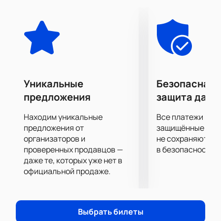
Матч пройдет на стадионе «Ростов Арена». Адрес:
Левобережная улица, 2Б, город Ростов-на-Дону.
Придите на футбол и поддержите команду.
Клубы-участники
ФК «Ростов» — один из старейших клубов
России. Он был основан в 1930 году. За это
Уникальные
Безопасная 
время команда добилась значительных
предложения
защита данн
успехов. Болельщики поддерживают её на
Находим уникальные
протяжении многих лет.
Все платежи про
предложения от
защищённые шлю
ФК «Балтика» из Калининграда
организаторов и
не сохраняются 
демонстрирует стабильную и уверенную игру.
проверенных продавцов —
в безопасности.
Игроки готовы бороться за победу.
даже те, которых уже нет в
официальной продаже.
Стадион «Ростов Арена»
Стадион открыт в 2018 году.
Вместимость — более 45 тысяч зрителей.
Выбрать билеты
Архитектура стадиона выделяется среди