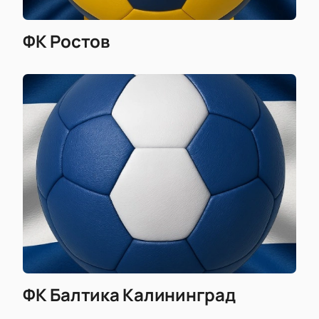
ФК Ростов
ФК Балтика Калининград