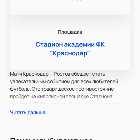
Площадка
Стадион академии ФК
"Краснодар"
Матч Краснодар — Ростов обещает стать
увлекательным событием для всех любителей
футбола. Это товарищеское противостояние
пройдет на живописной площадке Стадиона
академии ФК Краснодар. Этот стадион известен
своей современной инфраструктурой и
Читать дальше...
комфортными условиями для зрителей, что делает
его идеальным местом для проведения
спортивных мероприятий.