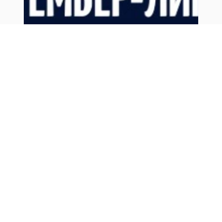
0+
Российская Премьер Лига
Ростов-на-Дону, Ростов Арена
Ростов - Краснодар
29 ноября, 17:00
Билеты от
1600
₽