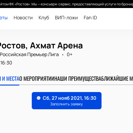
йтом ФК «Ростов». Мы — консьерж-сервис, предоставляющий услуги по бронир
леты
Новости
Клуб
ВИП-ложи
Fan ID
в
Ростов, Ахмат Арена
Российская Премьер Лига
0+
16:30
 И МЕСТА
О МЕРОПРИЯТИИ
НАШИ ПРЕИМУЩЕСТВА
БЛИЖАЙШИЕ М