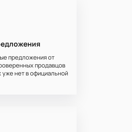
. Для этого выберите трибуну,
.
редложения
ые предложения от
проверенных продавцов
х уже нет в официальной