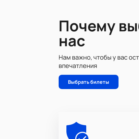
Арена»!
Купить билеты на матч 16-го тура 
Почему в
количество мест и оставьте заявку
нас
Нам важно, чтобы у вас ос
впечатления
Выбрать билеты