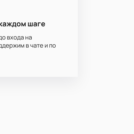
каждом шаге
до входа на
держим в чате и по