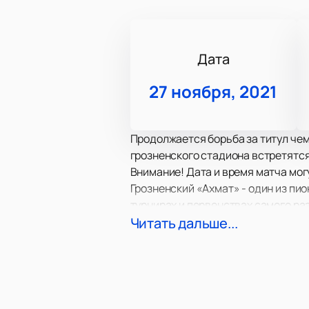
Дата
27 ноября, 2021
Продолжается борьба за титул чем
грозненского стадиона встретятся
Внимание! Дата и время матча мог
Грозненский «Ахмат» - один из пи
турнирах и первенствах самого ра
команда, пережив кризис, вновь в
Читать дальше...
Гостями Грозного станет ростовск
похвастаться немалым количество
позиции во Второй лиге. Прошлый 
победе!
Команды нуждаются в вашей подде