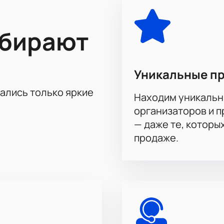
чемпионата России «Ахмат» - «Ростов» можно на нашем сайте
ыбирают
. После оплаты билеты поступят на вашу электронную почту
Уникальные п
тались только яркие
Находим уникальн
организаторов и 
— даже те, которы
продаже.