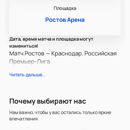
Площадка
Ростов Арена
Дата, время матча и площадка могут
измениться!
Матч Ростов — Краснодар. Российская
Премьер-Лига
В этом сезоне РПЛ один из самых ожидаемых
Читать дальше...
матчей — встреча клубов Ростов и Краснодар.
Противостояние двух сильных команд всегда
вызывает огромный интерес у поклонников
футбола в России. Каждый матч между этими
Почему выбирают нас
клубами полон азарта, напряжения и неожиданных
поворотов. Предстоящая игра — шанс увидеть
Нам важно, чтобы у вас остались только яркие
настоящий футбольный праздник, где эмоции на
впечатления
трибунах не уступают страстям на поле.