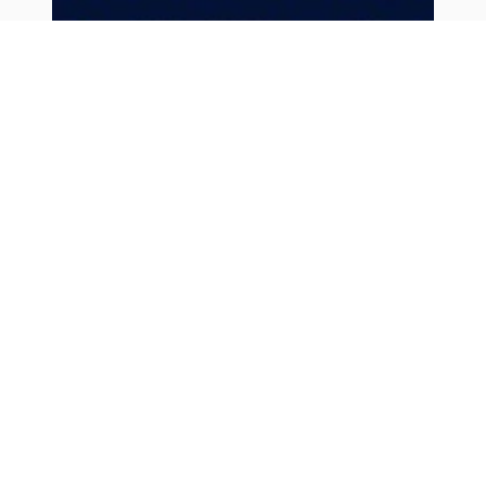
0+
Российская Премьер Лига
Ростов-на-Дону, Ростов Арена
Ростов — Крылья Советов
22 ноября, 17:00
Выбрать билеты