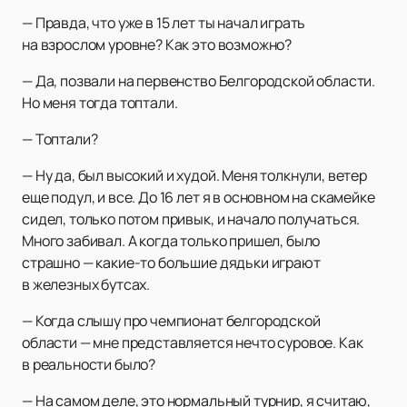
— Правда, что уже в 15 лет ты начал играть
на взрослом уровне? Как это возможно?
— Да, позвали на первенство Белгородской области.
Но меня тогда топтали.
— Топтали?
— Ну да, был высокий и худой. Меня толкнули, ветер
еще подул, и все. До 16 лет я в основном на скамейке
сидел, только потом привык, и начало получаться.
Много забивал. А когда только пришел, было
страшно — какие-то большие дядьки играют
в железных бутсах.
— Когда слышу про чемпионат белгородской
области — мне представляется нечто суровое. Как
в реальности было?
— На самом деле, это нормальный турнир, я считаю,