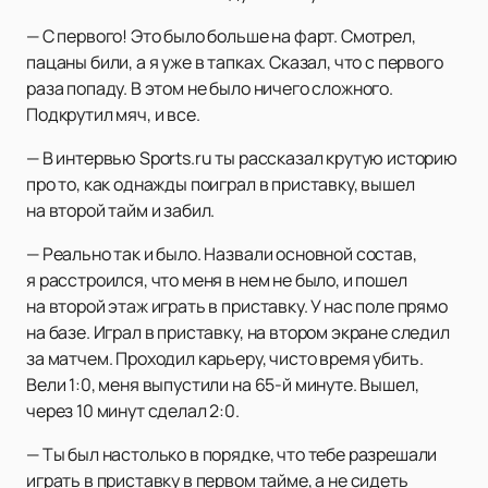
— С первого! Это было больше на фарт. Смотрел,
пацаны били, а я уже в тапках. Сказал, что с первого
раза попаду. В этом не было ничего сложного.
Подкрутил мяч, и все.
— В интервью Sports.ru ты рассказал крутую историю
про то, как однажды поиграл в приставку, вышел
на второй тайм и забил.
— Реально так и было. Назвали основной состав,
я расстроился, что меня в нем не было, и пошел
на второй этаж играть в приставку. У нас поле прямо
на базе. Играл в приставку, на втором экране следил
за матчем. Проходил карьеру, чисто время убить.
Вели 1:0, меня выпустили на 65-й минуте. Вышел,
через 10 минут сделал 2:0.
— Ты был настолько в порядке, что тебе разрешали
играть в приставку в первом тайме, а не сидеть