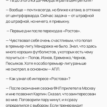
— Ты до этого когда-нибудь играл в центре поля?
— Вообще — почти всегда, но ближе к атаке, в оттяжке
от центрфорварда. Сейчас задача — от штрафной
до штрафной, но ничего, я привыкну.
— Первые дни после перехода в «Ростов».
— Чувствовал себя очень счастливым, что попал
в премьер-лигу. Мандража не было. Знал, что здесь
много хороших футболистов, у которых есть чему
поучиться — Попов, Ионов, Еременко, Чернов,
Песьяков. Хотя я особо премьер-лигу раньше
не смотрел, в основном — АПЛ.
— Как узнал об интересе «Ростова»?
— После окончания сезона ФНЛ прилетел в Москву
и мне позвонил Карпин. Сказал, что заинтересован
во мне. Поговорили пару минут, и я сразу
определился с выбором. Если тренер видит