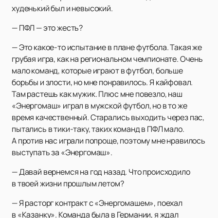
худенький был и невысокий.
— ПФЛ — это жесть?
— Это какое-то испытание в плане футбола. Такая же
грубая игра, как на региональном чемпионате. Очень
мало команд, которые играют в футбол, больше
борьбы и злости, но мне понравилось. Я кайфовал.
Там растешь как мужик. Плюс мне повезло, наш
«Энергомаш» играл в мужской футбол, но в то же
время качественный. Старались выходить через пас,
пытались в тики-таку, таких команд в ПФЛ мало.
А против нас играли попроще, поэтому мне нравилось
выступать за «Энергомаш».
— Давай вернемся на год назад. Что происходило
в твоей жизни прошлым летом?
— Я расторг контракт с «Энергомашем», поехал
в «Казанку». Команда была в Германии, я ждал