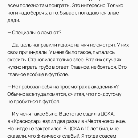
всем полезно там поиграть. Это интересно. Только
ноги надо беречь, а то, бывает, попадаются злые
дяди.
— Специально ломают?
— Да, цель направили и даже на мяч не смотрят. У них
свои причиндалы. У меня было такое, пытались
скосить. Становился только злее. В таких случаях
нужно играть грубо в ответ. Главное, не бояться. Это
главное вообще в футболе.
— Не пробовал себя на просмотрах в академиях?
Обычно все туда ломятся, считая, что по-другому
не пробиться в футбол.
— И у меня такое было. В детстве ездил в ЦСКА,
в «Краснодар» ездил два раза и в «Чертаново» еще.
Но нигде не закрепился. В ЦСКА в 10 лет был, мне
сказали, что физически слабый. Я тогда совсем