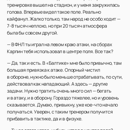
тренировке вышел на стадион, и у меня закружилась
голова. Впервые видел такое поле. Реально
кайфанул. Жалко только, там народ не особо ходит —
7-8 тысяч неплохо, но при 20 тысяч атмосфера
была бы совсем другой.
— В ФНЛ ты играл на левом краю атаки, на сборах
Карпин тебя использовал в центре поля. Все так?
— Да, так и есть. В «Балтике» мне было привычно, там
большая привязка к атаке. Опорный чистил
в обороне, нужно было меньше отрабатывать, по сути,
действовал как нападающий. А здесь — другие
задачи. Нужно тратить очень много сил — бегать
и в атаку, и в оборону. Гораздо тяжелее, но и уровень
сказывается. Думаю, привыкну, уже кое-что начало
получаться. Уверен, с таким тренером получится
прибавить в тактике, да и в физухе.