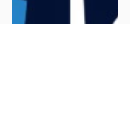
0+
Российская Премьер Лига
Ростов-на-Дону, Ростов Арена
Ростов - Краснодар
29 ноября, 17:00
Билеты от
1600
₽