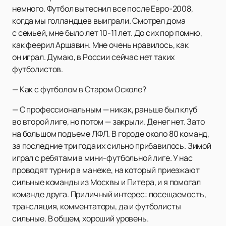
немного. Футбол вытеснил все после Евро-2008,
когда мы голландцев выиграли. Смотрел дома
с семьей, мне было лет 10-11 лет. До сих пор помню,
как феерил Аршавин. Мне очень нравилось, как
он играл. Думаю, в России сейчас нет таких
футболистов.
— Как с футболом в Старом Осколе?
— С профессиональным — никак, раньше был клуб
во второй лиге, но потом — закрыли. Денег нет. Зато
на большом подъеме ЛФЛ. В городе около 80 команд,
за последние три года их сильно прибавилось. Зимой
играл с ребятами в мини-футбольной лиге. У нас
проводят турнир в манеже, на который приезжают
сильные команды из Москвы и Питера, и я помогал
команде друга. Приличный интерес: посещаемость,
трансляция, комментаторы, да и футболисты
сильные. В общем, хороший уровень.