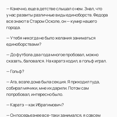
— Конечно, еще в детстве слышал о нем. Знал, что
у нас развиты различные виды единоборств. Федора
все знают в Старом Осколе, он — кумир нашего
города.
— У тебя никогда не было желания заниматься
единоборствами?
— До футбола два года многое пробовал, можно
сказать, баловался. На каратэ ходил, в гольф играл.
— Гольф?
— Ага, возле дома была секция. Я приходил туда,
собирал мячики, мне их дарили. Потом сам
попробовал, интересно было.
— Каратэ — как Ибрагимович?
— Он посерьезнее все-таки занимался, я совсем