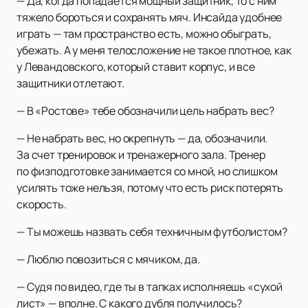
— Да, когда попадается мощный защитник, то с ним
тяжело бороться и сохранять мяч. Инсайда удобнее
играть — там пространство есть, можно обыграть,
убежать. А у меня телосложение не такое плотное, как
у Левандовского, который ставит корпус, и все
защитники отлетают.
— В «Ростове» тебе обозначили цель набрать вес?
— Не набрать вес, но окрепнуть — да, обозначили.
За счет тренировок и тренажерного зала. Тренер
по физподготовке занимается со мной, но слишком
усилять тоже нельзя, потому что есть риск потерять
скорость.
— Ты можешь назвать себя техничным футболистом?
— Люблю повозиться с мячиком, да.
— Судя по видео, где ты в тапках исполняешь «сухой
лист» — вполне. С какого дубля получилось?