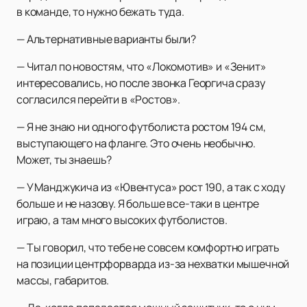
в команде, то нужно бежать туда.
— Альтернативные варианты были?
— Читал по новостям, что «Локомотив» и «Зенит»
интересовались, но после звонка Георгича сразу
согласился перейти в «Ростов».
— Я не знаю ни одного футболиста ростом 194 см,
выступающего на фланге. Это очень необычно.
Может, ты знаешь?
— У Манджукича из «Ювентуса» рост 190, а так с ходу
больше и не назову. Я больше все-таки в центре
играю, а там много высоких футболистов.
— Ты говорил, что тебе не совсем комфортно играть
на позиции центрфорварда из-за нехватки мышечной
массы, габаритов.