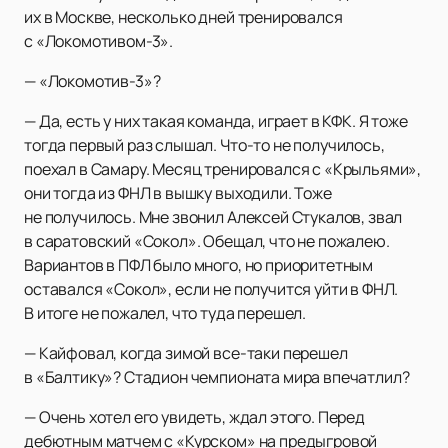
их в Москве, несколько дней тренировался
с «Локомотивом-3».
— «Локомотив-3»?
— Да, есть у них такая команда, играет в КФК. Я тоже
тогда первый раз слышал. Что-то не получилось,
поехал в Самару. Месяц тренировался с «Крыльями»,
они тогда из ФНЛ в вышку выходили. Тоже
не получилось. Мне звонил Алексей Стукалов, звал
в саратовский «Сокол». Обещал, что не пожалею.
Вариантов в ПФЛ было много, но приоритетным
оставался «Сокол», если не получится уйти в ФНЛ.
В итоге не пожалел, что туда перешел.
— Кайфовал, когда зимой все-таки перешел
в «Балтику»? Стадион чемпионата мира впечатлил?
— Очень хотел его увидеть, ждал этого. Перед
дебютным матчем с «Курском» на предыгровой