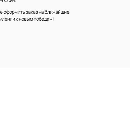
России.
кже оформить заказ на ближайшие
млении к новым победам!
Наверх