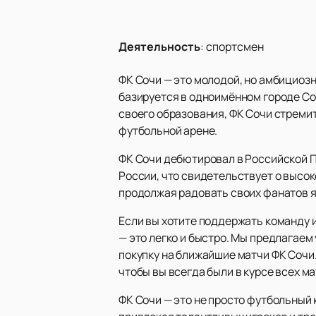
Деятельность
:
спортсмен
ФК Сочи — это молодой, но амбициоз
базируется в одноимённом городе Со
своего образования, ФК Сочи стреми
футбольной арене.
ФК Сочи дебютировал в Российской П
России, что свидетельствует о высок
продолжая радовать своих фанатов я
Если вы хотите поддержать команду 
— это легко и быстро. Мы предлагаем
покупку на ближайшие матчи ФК Сочи
чтобы вы всегда были в курсе всех м
ФК Сочи — это не просто футбольный 