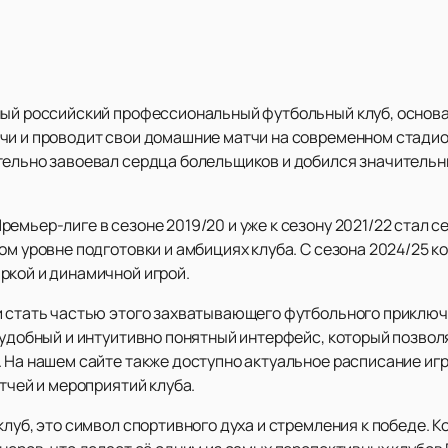
ный российский профессиональный футбольный клуб, основан
чи и проводит свои домашние матчи на современном стадио
тельно завоевал сердца болельщиков и добился значительн
ремьер-лиге в сезоне 2019/20 и уже к сезону 2021/22 стал
ом уровне подготовки и амбициях клуба. С сезона 2024/25 к
ркой и динамичной игрой.
и стать частью этого захватывающего футбольного приклю
 удобный и интуитивно понятный интерфейс, который позвол
. На нашем сайте также доступно актуальное расписание иг
атчей и мероприятий клуба.
клуб, это символ спортивного духа и стремления к победе. 