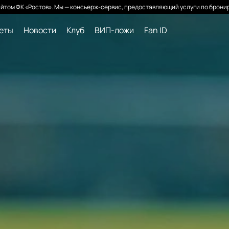
йтом ФК «Ростов». Мы — консьерж-сервис, предоставляющий услуги по бронир
леты
Новости
Клуб
ВИП-ложи
Fan ID