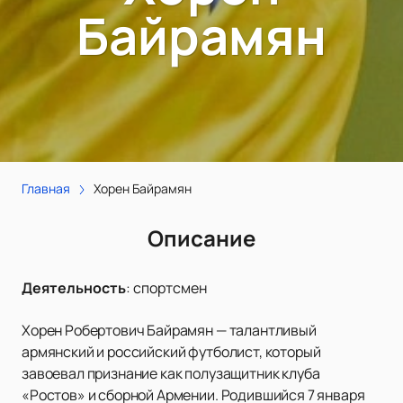
Байрамян
Главная
Хорен Байрамян
Описание
Деятельность
:
спортсмен
Хорен Робертович Байрамян — талантливый
армянский и российский футболист, который
завоевал признание как полузащитник клуба
«Ростов» и сборной Армении. Родившийся 7 января