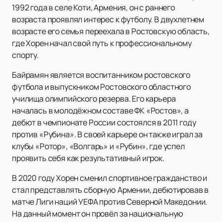
1992 года в селе Коти, Армения, он с раннего
возраста проявлял интерес к футболу. В двухлетнем
возрасте его семья переехала в Ростовскую область,
где Хорен начал свой путь к профессиональному
спорту.
Байрамян является воспитанником ростовского
футбола и выпускником Ростовского областного
училища олимпийского резерва. Его карьера
началась в молодёжном составе ФК «Ростов», а
дебют в чемпионате России состоялся в 2011 году
против «Рубина». В своей карьере он также играл за
клубы «Ротор», «Волгарь» и «Рубин», где успел
проявить себя как результативный игрок.
В 2020 году Хорен сменил спортивное гражданство и
стал представлять сборную Армении, дебютировав в
матче Лиги наций УЕФА против Северной Македонии.
На данный момент он провёл за национальную