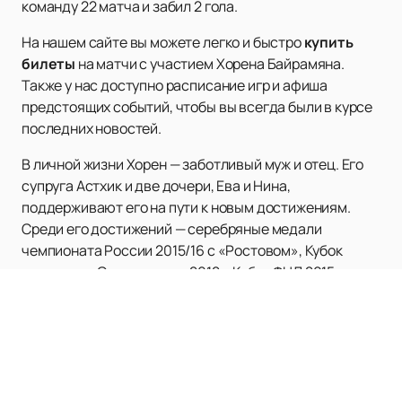
команду 22 матча и забил 2 гола.
На нашем сайте вы можете легко и быстро
купить
билеты
на матчи с участием Хорена Байрамяна.
Также у нас доступно расписание игр и афиша
предстоящих событий, чтобы вы всегда были в курсе
последних новостей.
В личной жизни Хорен — заботливый муж и отец. Его
супруга Астхик и две дочери, Ева и Нина,
поддерживают его на пути к новым достижениям.
Среди его достижений — серебряные медали
чемпионата России 2015/16 с «Ростовом», Кубок
чемпионов Содружества 2012 и Кубок ФНЛ 2015.
Следите за карьерой Хорена Байрамяна на нашем
сайте, чтобы не пропустить ни одного важного
события!