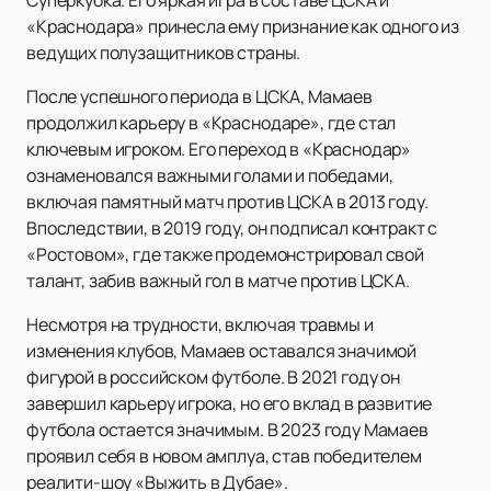
Суперкубка. Его яркая игра в составе ЦСКА и
«Краснодара» принесла ему признание как одного из
ведущих полузащитников страны.
После успешного периода в ЦСКА, Мамаев
продолжил карьеру в «Краснодаре», где стал
ключевым игроком. Его переход в «Краснодар»
ознаменовался важными голами и победами,
включая памятный матч против ЦСКА в 2013 году.
Впоследствии, в 2019 году, он подписал контракт с
«Ростовом», где также продемонстрировал свой
талант, забив важный гол в матче против ЦСКА.
Несмотря на трудности, включая травмы и
изменения клубов, Мамаев оставался значимой
фигурой в российском футболе. В 2021 году он
завершил карьеру игрока, но его вклад в развитие
футбола остается значимым. В 2023 году Мамаев
проявил себя в новом амплуа, став победителем
реалити-шоу «Выжить в Дубае».