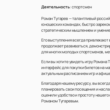
Деятельность
:
спортсмен
Роман Тугарев — талантливый российс
юношеских командах, быстро зареком
стратегическим мышлением и умением
Его выступления всегда привлекают 
продолжает развиваться, демонстрир
для многих молодых спортсменов, ме
Если вы хотите увидеть игру Романа 
интерфейс для покупки билетов на ма
актуальным расписанием игр и афише
Благодаря нашему ресурсу, вы всегда
планировать свои посещения и насл
оценили удобство и простоту нашего
Романом Тугаревым.