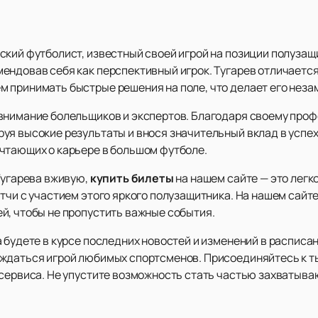
кий футболист, известный своей игрой на позиции полузащи
ендовав себя как перспективный игрок. Тугарев отличается
 принимать быстрые решения на поле, что делает его неза
внимание болельщиков и экспертов. Благодаря своему проф
уя высокие результаты и внося значительный вклад в успе
чтающих о карьере в большом футболе.
Тугарева вживую,
купить билеты
на нашем сайте — это легк
тчи с участием этого яркого полузащитника. На нашем сайт
й, чтобы не пропустить важные события.
 будете в курсе последних новостей и изменений в расписан
аждаться игрой любимых спортсменов. Присоединяйтесь к т
 сервиса. Не упустите возможность стать частью захватыва