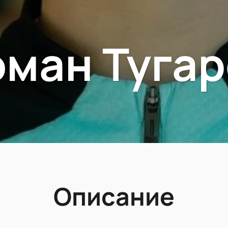
оман Тугар
Описание