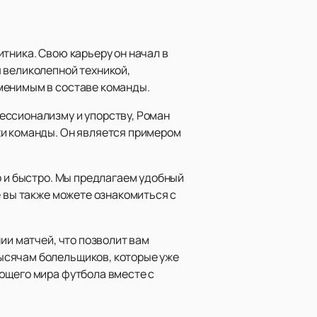
тника. Свою карьеру он начал в
 великолепной техникой,
менимым в составе команды.
ессионализму и упорству, Роман
хи команды. Он является примером
о и быстро. Мы предлагаем удобный
е вы также можете ознакомиться с
ии матчей, что позволит вам
ысячам болельщиков, которые уже
ющего мира футбола вместе с