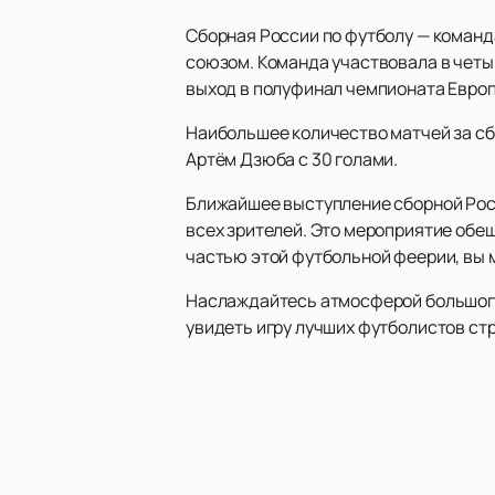
Сборная России по футболу — коман
союзом. Команда участвовала в четы
выход в полуфинал чемпионата Европ
Наибольшее количество матчей за с
Артём Дзюба с 30 голами.
Ближайшее выступление сборной Росс
всех зрителей. Это мероприятие обе
частью этой футбольной феерии, вы
Наслаждайтесь атмосферой большого 
увидеть игру лучших футболистов ст