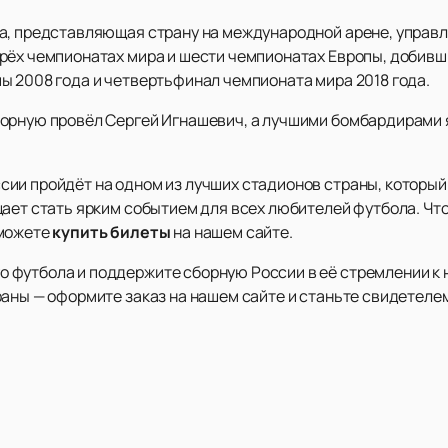
да, представляющая страну на международной арене, упра
рёх чемпионатах мира и шести чемпионатах Европы, добивши
ы 2008 года и четвертьфинал чемпионата мира 2018 года.
борную провёл Сергей Игнашевич, а лучшими бомбардирами
ии пройдёт на одном из лучших стадионов страны, которы
щает стать ярким событием для всех любителей футбола. Чт
 можете
купить билеты
на нашем сайте.
футбола и поддержите сборную России в её стремлении к 
раны — оформите заказ на нашем сайте и станьте свидетел