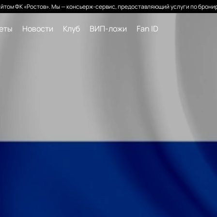
йтом ФК «Ростов». Мы — консьерж-сервис, предоставляющий услуги по бронир
леты
Новости
Клуб
ВИП-ложи
Fan ID