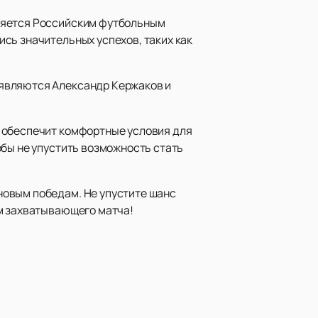
вляется Российским футбольным
сь значительных успехов, таких как
 являются Александр Кержаков и
й обеспечит комфортные условия для
обы не упустить возможность стать
новым победам. Не упустите шанс
ем захватывающего матча!