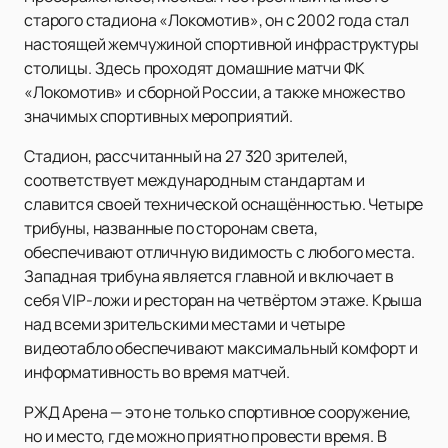
старого стадиона «Локомотив», он с 2002 года стал
настоящей жемчужиной спортивной инфраструктуры
столицы. Здесь проходят домашние матчи ФК
«Локомотив» и сборной России, а также множество
значимых спортивных мероприятий.
Стадион, рассчитанный на 27 320 зрителей,
соответствует международным стандартам и
славится своей технической оснащённостью. Четыре
трибуны, названные по сторонам света,
обеспечивают отличную видимость с любого места.
Западная трибуна является главной и включает в
себя VIP-ложи и ресторан на четвёртом этаже. Крыша
над всеми зрительскими местами и четыре
видеотабло обеспечивают максимальный комфорт и
информативность во время матчей.
РЖД Арена — это не только спортивное сооружение,
но и место, где можно приятно провести время. В