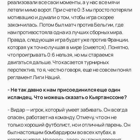
реализовали все свои моменты, а у нас все мячи
летели мимо ворот. При счете 0:3 мы просто потеряли
мотивацию и думали о том, чтобы игра скорее
закончилась. Потом был матч против Бельгии, где
нам противостояла одна из лучших сборных мира.
Правда, следующая игра будет уже против Франции,
которая уж точно лучшая в мире (смеется). Понятно,
что проигрывать 0:6 нельзя, но мы стараемся
двигаться дальше. Что касается турнирных
перспектив, то я, честно говоря, еще не совсем понял
регламент Лиги Наций.
- Не так давно к нам присоединился еще один
исландец. Что можешь сказать о Кьяртанссоне?
- Видар — игрок, который умеет забивать. Он всегда
опасен, работает на команду. Отмечу, что он не
только хороший футболист, но и отличный парень. Он
был настоящим бомбардиром во всех клубах, в
которых играл. Надеюсь, здесь он также проявит