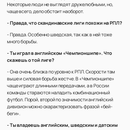
Некоторые люди не выглядят дружелюбными, но,
чаще всего, дело обстоит наоборот.
- Правда, что скандинавские лиги похожи на РПЛ?
- Правда. Особенно шведская, так как в ней тоже
много борьбы.
- Ты играл в английском «Чемпионшипе». Что
скажешь о той лиге?
- Она очень близка по уровню к РПЛ. Скорости там
выше и силовая борьба жестче. В «Чемпионшипе»
чаще играют длинными передачами, а в России
команды стараются наладить комбинационный
футбол. Порой, второй по значимости английский
дивизион можно охарактеризовать фразой «бей-
беги».
- Ты владеешь английским, шведским и датским