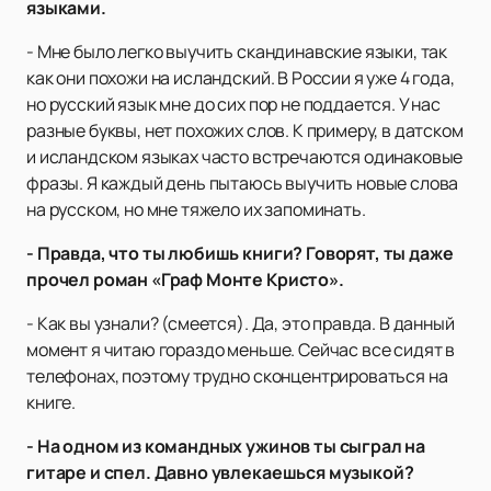
языками.
- Мне было легко выучить скандинавские языки, так
как они похожи на исландский. В России я уже 4 года,
но русский язык мне до сих пор не поддается. У нас
разные буквы, нет похожих слов. К примеру, в датском
и исландском языках часто встречаются одинаковые
фразы. Я каждый день пытаюсь выучить новые слова
на русском, но мне тяжело их запоминать.
- Правда, что ты любишь книги? Говорят, ты даже
прочел роман «Граф Монте Кристо».
- Как вы узнали? (смеется). Да, это правда. В данный
момент я читаю гораздо меньше. Сейчас все сидят в
телефонах, поэтому трудно сконцентрироваться на
книге.
- На одном из командных ужинов ты сыграл на
гитаре и спел. Давно увлекаешься музыкой?