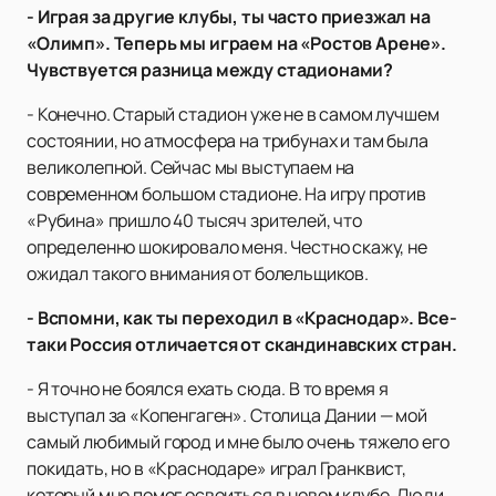
- Играя за другие клубы, ты часто приезжал на
«Олимп». Теперь мы играем на «Ростов Арене».
Чувствуется разница между стадионами?
- Конечно. Старый стадион уже не в самом лучшем
состоянии, но атмосфера на трибунах и там была
великолепной. Сейчас мы выступаем на
современном большом стадионе. На игру против
«Рубина» пришло 40 тысяч зрителей, что
определенно шокировало меня. Честно скажу, не
ожидал такого внимания от болельщиков.
- Вспомни, как ты переходил в «Краснодар». Все-
таки Россия отличается от скандинавских стран.
- Я точно не боялся ехать сюда. В то время я
выступал за «Копенгаген». Столица Дании — мой
самый любимый город и мне было очень тяжело его
покидать, но в «Краснодаре» играл Гранквист,
который мне помог освоиться в новом клубе. Люди