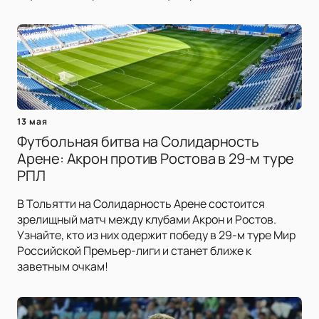
13 мая
Футбольная битва на Солидарность
Арене: Акрон против Ростова в 29-м туре
РПЛ
В Тольятти на Солидарность Арене состоится
зрелищный матч между клубами Акрон и Ростов.
Узнайте, кто из них одержит победу в 29-м туре Мир
Российской Премьер-лиги и станет ближе к
заветным очкам!