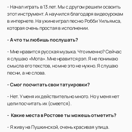
- Начал играть в 13 лет. Мы с другом решили освоить
этот инструмент. А научился благодаря видеоурокам
в интернете. На ужине играл песню Робби Уильямса,
которая очень простая в исполнении.
- А что ты любишь послушать?
- Мне нравится русская музыка. Что именно? Сейчас
я слушаю «Мота». Мне нравится рэп. Я не понимаю
смысла его текстов, но мне это не нужно. Я слушаю
песни, а не слова.
- Смог посчитать свои татуировки?
- Нет. У меня их действительно много. Но у меня нет
цели посчитать их (смеется).
- Какие места в Ростове ты можешь отметить?
- Я живу на Пушкинской, очень красивая улица.