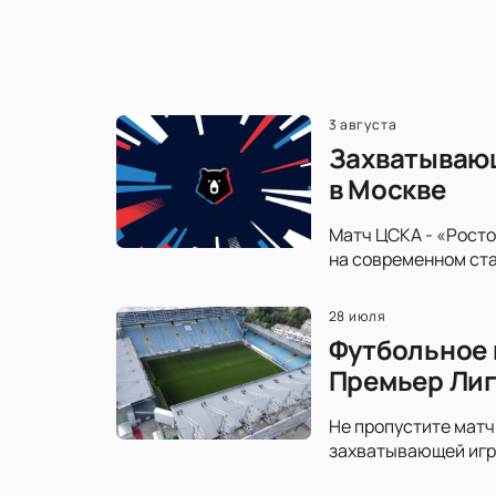
3 августа
Захватывающ
в Москве
Матч ЦСКА - «Росто
на современном ста
28 июля
Футбольное 
Премьер Ли
Не пропустите матч
захватывающей игре