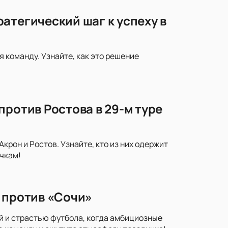
атегический шаг к успеху в
 команду. Узнайте, как это решение
против Ростова в 29-м туре
рон и Ростов. Узнайте, кто из них одержит
чкам!
 против «Сочи»
й и страстью футбола, когда амбициозные