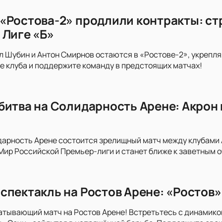
«Ростова-2» продлили контракты: стр
 Лиге «Б»
л Шубин и Антон Смирнов остаются в «Ростове-2», укрепляя
е клуба и поддержите команду в предстоящих матчах!
битва на Солидарность Арене: Акрон 
дарность Арене состоится зрелищный матч между клубами Ак
 Мир Российской Премьер-лиги и станет ближе к заветным о
спектакль на Ростов Арене: «Ростов»
атывающий матч на Ростов Арене! Встретьтесь с динамико