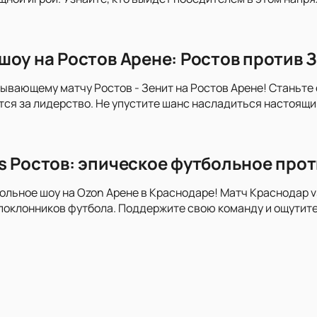
шоу на Ростов Арене: Ростов против З
тывающему матчу Ростов - Зенит на Ростов Арене! Станьт
тся за лидерство. Не упустите шанс насладиться настоящ
s Ростов: эпическое футбольное про
ольное шоу на Ozon Арене в Краснодаре! Матч Краснодар 
поклонников футбола. Поддержите свою команду и ощутит