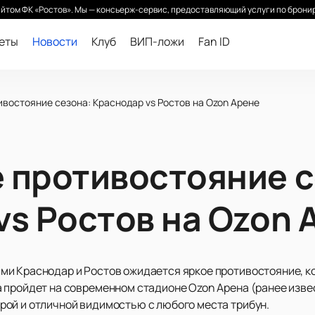
йтом ФК «Ростов». Мы — консьерж-сервис, предоставляющий услуги по бронир
леты
Новости
Клуб
ВИП-ложи
Fan ID
востояние сезона: Краснодар vs Ростов на Ozon Арене
 противостояние с
vs Ростов на Ozon 
и Краснодар и Ростов ожидается яркое противостояние, ко
 пройдет на современном стадионе Ozon Арена (ранее изве
ой и отличной видимостью с любого места трибун.