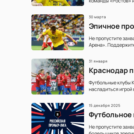
команды «Ростов» и
30 марта
Эпичное про
Не пропустите зах
Арена». Поддержит
31 января
Краснодар п
Футбольные клубы К
насладиться игрой 
15 декабря 2025
Футбольное 
Не пропустите захв
болельщиков зрелищ