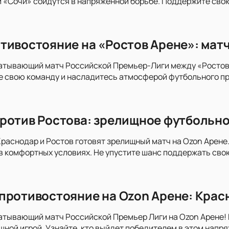
 «Сочи» сойдутся в напряжённой борьбе. Поддержите сво
тивостояние на «Ростов Арене»: матч
ватывающий матч Российской Премьер-Лиги между «Ростов
е свою команду и насладитесь атмосферой футбольного пр
ротив Ростова: зрелищное футбольно
раснодар и Ростов готовят зрелищный матч на Ozon Арене. 
в комфортных условиях. Не упустите шанс поддержать сво
противостояние на Ozon Арене: Крас
атывающий матч Российской Премьер Лиги на Ozon Арене! 
ной игрой. Узнайте, кто выйдет победителем в этом нап