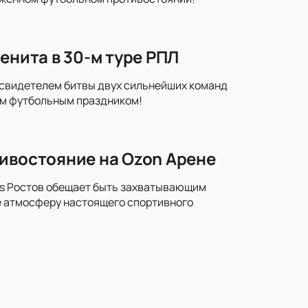
енита в 30-м туре РПЛ
е свидетелем битвы двух сильнейших команд
им футбольным праздником!
тивостояние на Ozon Арене
vs Ростов обещает быть захватывающим
е атмосферу настоящего спортивного