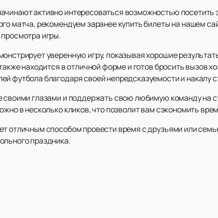
ачинают активно интересоваться возможностью посетить э
го матча, рекомендуем заранее купить билеты на нашем сайт
 просмотра игры.
монстрирует уверенную игру, показывая хорошие результаты
 также находится в отличной форме и готов бросить вызов х
ей футбола благодаря своей непредсказуемости и накалу с
е своими глазами и поддержать свою любимую команду на 
ожно в несколько кликов, что позволит вам сэкономить врем
нет отличным способом провести время с друзьями или сем
ольного праздника.