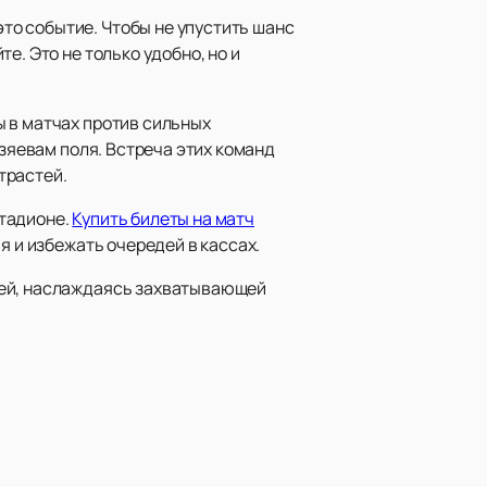
то событие. Чтобы не упустить шанс
е. Это не только удобно, но и
 в матчах против сильных
озяевам поля. Встреча этих команд
трастей.
стадионе.
Купить билеты на матч
я и избежать очередей в кассах.
ьей, наслаждаясь захватывающей