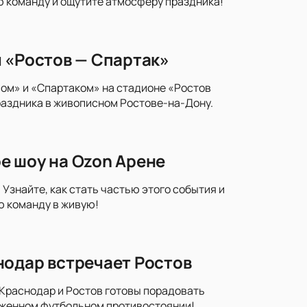
ю команду и ощутите атмосферу праздника!
 «Ростов — Спартак»
ом» и «Спартаком» на стадионе «Ростов
аздника в живописном Ростове-на-Дону.
е шоу на Ozon Арене
Узнайте, как стать частью этого события и
ю команду в живую!
нодар встречает Ростов
Краснодар и Ростов готовы порадовать
ряженном футбольном противостоянии!