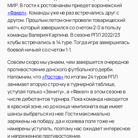
МИР. В гости к ростовчанам приедет воронежский
«Факел»
. Команды уже не раз встречались друг с
другом. Прошлым летом они провели товарищеский
матч, который завершился со счетом 2:0 в пользу
команды Валерия Карпина. В сезоне РПЛ 2022/23
клубы встречались в 14 туре. Тогда игра завершилась
боевой ничьей со счетом 1:1.
Совсем скоро мы узнаем, чем завершится очередное
противостояние донского футбольного дерби.
Напомним, что
«Ростов»
по итогам 24 туров РПЛ
занимает вторую строчку в турнирной таблице,
уступая только «Зениту», а «Факел» в этом сезоне в
числе дебютантов турнира. Пока команда находится
в красной зоне, но до конца чемпионата еще имеет
шансы выбраться из нее. Гости максимально
заряжены на победу, да и хозяева поля тоже не
намерены уступать, поэтому нас ожидает интересное
и напряженное противостояние.