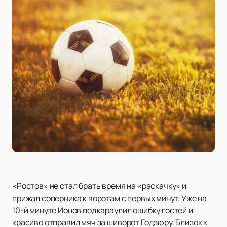
«Ростов» не стал брать время на «раскачку» и
прижал соперника к воротам с первых минут. Уже на
10-й минуте Ионов подкараулил ошибку гостей и
красиво отправил мяч за шиворот Годзюру. Близок к