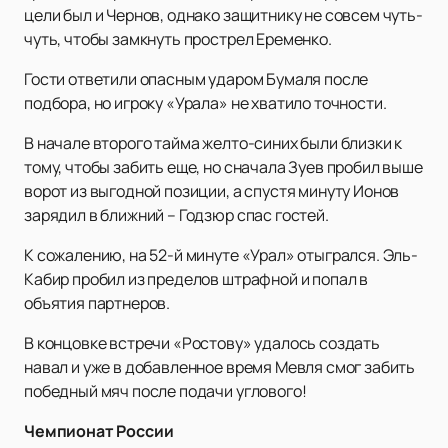
цели был и Чернов, однако защитнику не совсем чуть-
чуть, чтобы замкнуть прострел Еременко.
Гости ответили опасным ударом Бумаля после
подбора, но игроку «Урала» не хватило точности.
В начале второго тайма желто-синих были близки к
тому, чтобы забить еще, но сначала Зуев пробил выше
ворот из выгодной позиции, а спустя минуту Ионов
зарядил в ближний – Годзюр спас гостей.
К сожалению, на 52-й минуте «Урал» отыгрался. Эль-
Кабир пробил из пределов штрафной и попал в
объятия партнеров.
В концовке встречи «Ростову» удалось создать
навал и уже в добавленное время Мевля смог забить
победный мяч после подачи углового!
Чемпионат России