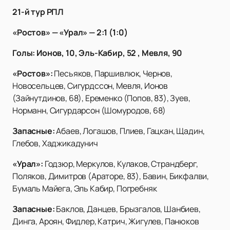
21-й тур РПЛ
«Ростов» — «Урал» — 2:1 (1:0)
Голы: Ионов, 10, Эль-Кабир, 52 , Мевля, 90
«Ростов»:
Песьяков, Паршивлюк, Чернов,
Новосельцев, Сигурдссон, Мевля, Ионов
(Зайнутдинов, 68), Еременко (Попов, 83), Зуев,
Норманн, Сигурдарсон (Шомуродов, 68)
Запасные:
Абаев, Логашов, Плиев, Гацкан, Щадин,
Глебов, Хаджикадунич
«Урал»:
Годзюр, Меркулов, Кулаков, Страндберг,
Поляков, Димитров (Араторе, 83), Бавин, Бикфалви,
Бумаль Майега, Эль Кабир, Погребняк
Запасные:
Баклов, Данцев, Брызгалов, Шанбиев,
Динга, Ароян, Фидлер, Катрич, Жигулев, Панюков