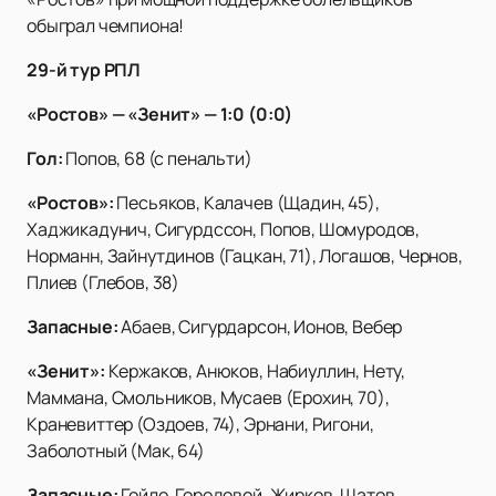
обыграл чемпиона!
29-й тур РПЛ
«Ростов» — «Зенит» — 1:0 (0:0)
Гол:
Попов, 68 (с пенальти)
«Ростов»:
Песьяков, Калачев (Щадин, 45),
Хаджикадунич, Сигурдссон, Попов, Шомуродов,
Норманн, Зайнутдинов (Гацкан, 71), Логашов, Чернов,
Плиев (Глебов, 38)
Запасные:
Абаев, Сигурдарсон, Ионов, Вебер
«Зенит»:
Кержаков, Анюков, Набиуллин, Нету,
Маммана, Смольников, Мусаев (Ерохин, 70),
Краневиттер (Оздоев, 74), Эрнани, Ригони,
Заболотный (Мак, 64)
Запасные:
Гойло, Городовой, Жирков, Шатов,