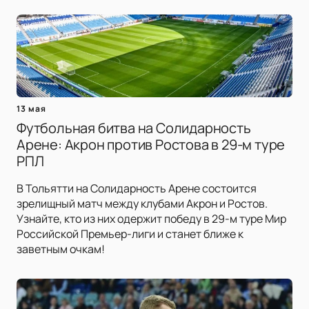
13 мая
Футбольная битва на Солидарность
Арене: Акрон против Ростова в 29-м туре
РПЛ
В Тольятти на Солидарность Арене состоится
зрелищный матч между клубами Акрон и Ростов.
Узнайте, кто из них одержит победу в 29-м туре Мир
Российской Премьер-лиги и станет ближе к
заветным очкам!