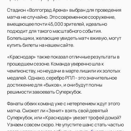
Стадион «Волгоград Арена» выбран для проведения
матча не случайно. Это современное сооружение,
вмещающее почти 45,000 зрителей, идеально
подходит для такого масштабного события.
Болельщики, желающие увидеть матч вживую, могут
купить билеты на нашем сайте.
«Краснодар» также показал отличные результаты в
прошедшем сезоне. Команда уверенно шла к
чемпионству, но неудачи в марте лишили их золотых
медалей. Однако, серебро РПЛ - это значительное
достижение для «быков», и они будут полны
решимости завоевать Суперкубок.
Фанаты обеих команд уже с нетерпением ждут этого
матча. Сможет ли «Зенит» взять свой девятый
Суперкубок, или «Краснодар» увезет трофей домой?
Узнаем совсем скоро. Не упустите шанс стать частью