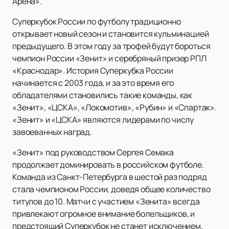
Арена».
Суперкубок России по футболу традиционно
открывает новый сезон и становится кульминацией
предыдущего. В этом году за трофей будут бороться
чемпион России «Зенит» и серебряный призер РПЛ
«Краснодар». История Суперкубка России
начинается с 2003 года, и за это время его
обладателями становились такие команды, как
«Зенит», «ЦСКА», «Локомотив», «Рубин» и «Спартак».
«Зенит» и «ЦСКА» являются лидерами по числу
завоеванных наград.
«Зенит» под руководством Сергея Семака
продолжает доминировать в российском футболе.
Команда из Санкт-Петербурга в шестой раз подряд
стала чемпионом России, доведя общее количество
титулов до 10. Матчи с участием «Зенита» всегда
привлекают огромное внимание болельщиков, и
предстоящий Суперкубок не станет исключением.