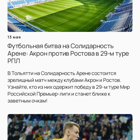
13 мая
Футбольная битва на Солидарность
Арене: Акрон против Ростова в 29-м туре
РПЛ
В Тольятти на Солидарность Арене состоится
зрелищный матч между клубами Акрон и Ростов.
Узнайте, кто из них одержит победу в 29-м туре Мир
Российской Премьер-лиги и станет ближе к
заветным очкам!