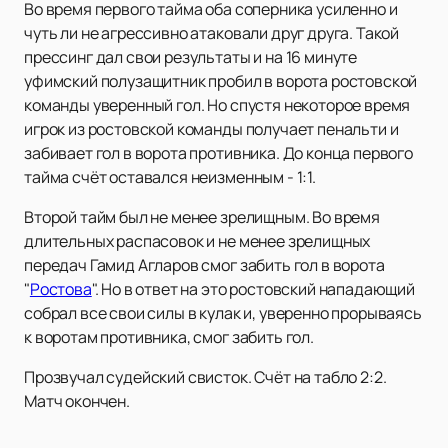
Во время первого тайма оба соперника усиленно и
чуть ли не агрессивно атаковали друг друга. Такой
прессинг дал свои результаты и на 16 минуте
уфимский полузащитник пробил в ворота ростовской
команды уверенный гол. Но спустя некоторое время
игрок из ростовской команды получает пенальти и
забивает гол в ворота противника. До конца первого
тайма счёт оставался неизменным - 1:1.
Второй тайм был не менее зрелищным. Во время
длительных распасовок и не менее зрелищных
передач Гамид Агларов смог забить гол в ворота
"
Ростова
". Но в ответ на это ростовский нападающий
собрал все свои силы в кулак и, уверенно прорываясь
к воротам противника, смог забить гол.
Прозвучал судейский свисток. Счёт на табло 2:2.
Матч окончен.