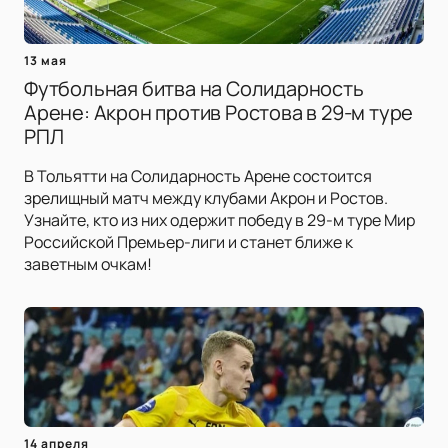
13 мая
Футбольная битва на Солидарность
Арене: Акрон против Ростова в 29-м туре
РПЛ
В Тольятти на Солидарность Арене состоится
зрелищный матч между клубами Акрон и Ростов.
Узнайте, кто из них одержит победу в 29-м туре Мир
Российской Премьер-лиги и станет ближе к
заветным очкам!
14 апреля