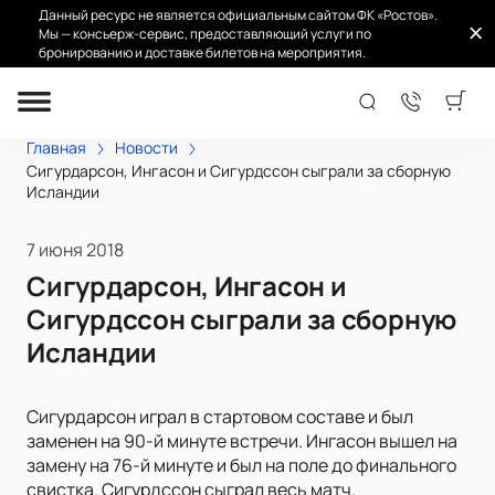
Данный ресурс не является официальным сайтом ФК «Ростов».
Мы — консьерж-сервис, предоставляющий услуги по
бронированию и доставке билетов на мероприятия.
Главная
Новости
Сигурдарсон, Ингасон и Сигурдссон сыграли за сборную
Исландии
7 июня 2018
Сигурдарсон, Ингасон и
Сигурдссон сыграли за сборную
Исландии
Сигурдарсон играл в стартовом составе и был
заменен на 90-й минуте встречи. Ингасон вышел на
замену на 76-й минуте и был на поле до финального
свистка. Сигурдссон сыграл весь матч.