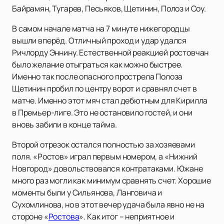
Байрамян, Тугарев, Песьяков, Щетинин, Полоз и Соу.
В самом начале матча на 7 минуте нижегородцы
вышли вперёд. Отличный проход и удар удался
Ричлорду Эннину. Естественной реакцией ростовчан
было желание отыграться как можно быстрее.
Именно так после опасного прострела Полоза
Щетинин пробил по центру ворот и сравнял счет в
матче. Именно этот мяч стал дебютным для Кирилла
в Премьер-лиге. Это не остановило гостей, и они
вновь забили в конце тайма.
Второй отрезок остался полностью за хозяевами
поля. «Ростов» играл первым номером, а «Нижний
Новгород» довольствовался контратаками. Южане
много раз могли как минимум сравнять счет. Хорошие
моменты были у Сильянова, Ланговича и
Сухомлинова, но в этот вечер удача была явно не на
стороне «
Ростова
». Как итог – неприятное и