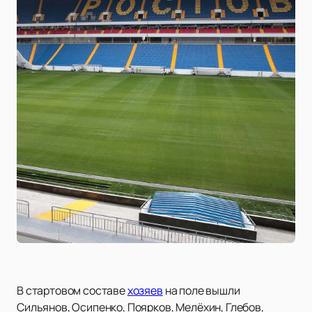
В стартовом составе
хозяев
на поле вышли
Сильянов, Осипенко, Поярков, Мелёхин, Глебов,