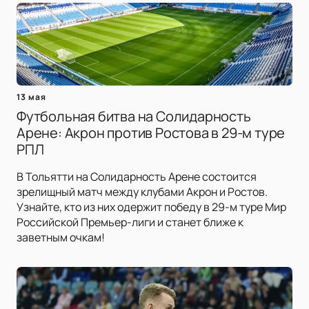
13 мая
Футбольная битва на Солидарность
Арене: Акрон против Ростова в 29-м туре
РПЛ
В Тольятти на Солидарность Арене состоится
зрелищный матч между клубами Акрон и Ростов.
Узнайте, кто из них одержит победу в 29-м туре Мир
Российской Премьер-лиги и станет ближе к
заветным очкам!