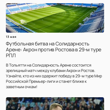
13 мая
Футбольная битва на Солидарность
Арене: Акрон против Ростова в 29-м туре
РПЛ
В Тольятти на Солидарность Арене состоится
зрелищный матч между клубами Акрон и Ростов.
Узнайте, кто из них одержит победу в 29-м туре Мир
Российской Премьер-лиги и станет ближе к
заветным очкам!