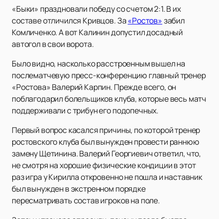
«Быки» праздновали победу со счетом 2:1. В их
составе отличился Кривцов. За
«Ростов»
забил
Комличенко. А вот Калинин допустил досадный
автогол в свои ворота.
Было видно, насколько расстроенным вышел на
послематчевую пресс-конференцию главный тренер
«Ростова» Валерий Карпин. Прежде всего, он
поблагодарил болельщиков клуба, которые весь матч
поддерживали с трибун его подопечных.
Первый вопрос касался причины, по которой тренер
ростовского клуба был вынужден провести раннюю
замену Щетинина. Валерий Георгиевич ответил, что,
не смотря на хорошие физические кондиции в этот
раз игра у Кирилла откровенно не пошла и наставник
был вынужден в экстренном порядке
пересматривать состав игроков на поле.