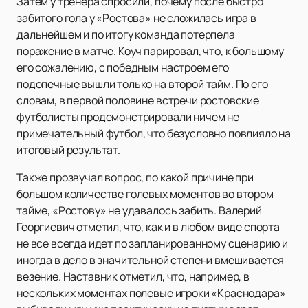
Затем у тренера спросили, почему после быстро
забитого гола у «Ростова» не сложилась игра в
дальнейшем и по итогу команда потерпела
поражение в матче. Коуч парировал, что, к большому
его сожалению, с победным настроем его
подопечные вышли только на второй тайм. По его
словам, в первой половине встречи ростовские
футболисты продемонстрировали ничем не
примечательный футбол, что безусловно повлияло на
итоговый результат.
Также прозвучал вопрос, по какой причине при
большом количестве голевых моментов во втором
тайме, «Ростову» не удавалось забить. Валерий
Георгиевич отметил, что, как и в любом виде спорта
не все всегда идет по запланированному сценарию и
иногда в дело в значительной степени вмешивается
везение. Наставник отметил, что, например, в
нескольких моментах полевые игроки «Краснодара»