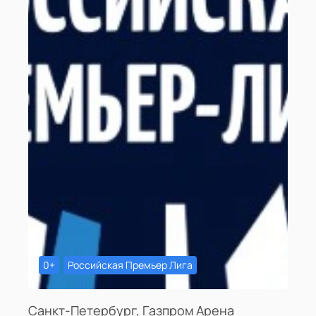
0+
Российская Премьер Лига
Санкт-Петербург, Газпром Арена