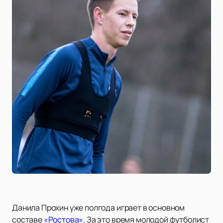
Данила Прохин уже полгода играет в основном
составе
«Ростова»
. За это время молодой футболист