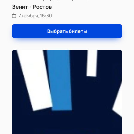
Зенит - Ростов
7 ноября, 16:30
Выбрать билеты