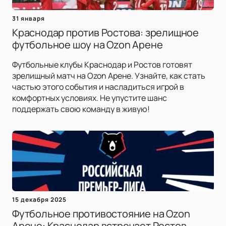
31 января
Краснодар против Ростова: зрелищное
футбольное шоу на Ozon Арене
Футбольные клубы Краснодар и Ростов готовят
зрелищный матч на Ozon Арене. Узнайте, как стать
частью этого события и насладиться игрой в
комфортных условиях. Не упустите шанс
поддержать свою команду в живую!
15 декабря 2025
Футбольное противостояние на Ozon
Арене: Краснодар встречает Ростов