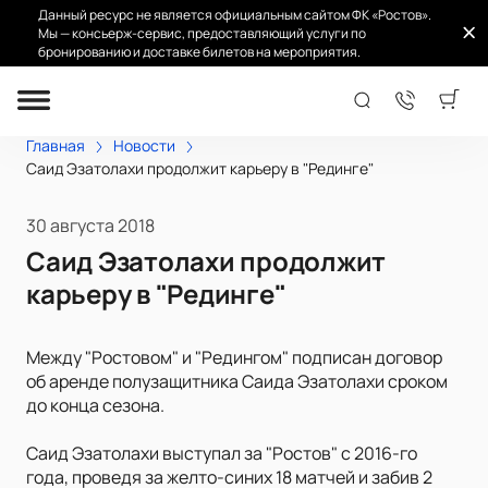
Данный ресурс не является официальным сайтом ФК «Ростов».
Мы — консьерж-сервис, предоставляющий услуги по
бронированию и доставке билетов на мероприятия.
Главная
Новости
Саид Эзатолахи продолжит карьеру в "Рединге"
30 августа 2018
Саид Эзатолахи продолжит
карьеру в "Рединге"
Между "Ростовом" и "Редингом" подписан договор
об аренде полузащитника Саида Эзатолахи сроком
до конца сезона.
Саид Эзатолахи выступал за "Ростов" с 2016-го
года, проведя за желто-синих 18 матчей и забив 2