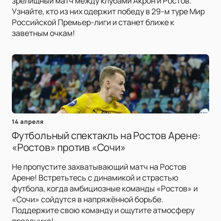
зрелищный матч между клубами Акрон и Ростов.
Узнайте, кто из них одержит победу в 29-м туре Мир
Российской Премьер-лиги и станет ближе к
заветным очкам!
14 апреля
Футбольный спектакль на Ростов Арене:
«Ростов» против «Сочи»
Не пропустите захватывающий матч на Ростов
Арене! Встретьтесь с динамикой и страстью
футбола, когда амбициозные команды «Ростов» и
«Сочи» сойдутся в напряжённой борьбе.
Поддержите свою команду и ощутите атмосферу