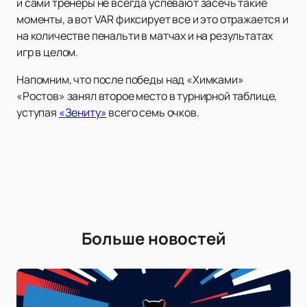
и сами тренеры не всегда успевают засечь такие
моменты, а вот VAR фиксирует все и это отражается и
на количестве пенальти в матчах и на результатах
игр в целом.
Напомним, что после победы над «Химками»
«Ростов» занял второе место в турнирной таблице,
уступая
«Зениту»
всего семь очков.
Больше новостей