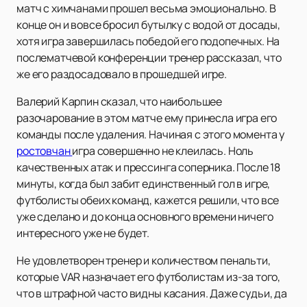
матч с химчанами прошел весьма эмоционально. В
конце он и вовсе бросил бутылку с водой от досады,
хотя игра завершилась победой его подопечных. На
послематчевой конференции тренер рассказал, что
же его раздосадовало в прошедшей игре.
Валерий Карпин сказал, что наибольшее
разочарование в этом матче ему принесла игра его
команды после удаления. Начиная с этого момента у
ростовчан
игра совершенно не клеилась. Ноль
качественных атак и прессинга соперника. После 18
минуты, когда был забит единственный гол в игре,
футболисты обеих команд, кажется решили, что все
уже сделано и до конца основного времени ничего
интересного уже не будет.
Не удовлетворен тренер и количеством пенальти,
которые VAR назначает его футболистам из-за того,
что в штрафной часто видны касания. Даже судьи, да