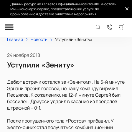
Данный ресурс не является официальным сайтом ФК «Ростов».
Мы — консьерж-сервис, предоставляющий услуги по
бронированию и доставке билетов на мероприятия.
Главная
Новости
Уступили «Зениту»
24 ноября 2018
Уступили «Зениту»
Дебют встречи остался за «Зенитом». На 5-й минуте
Эрнани пробил головой, но нашу команду выручил
Песьяков. К сожалению, на 12-й минуте Сергей был
бессилен. Дриусси ударил в касание из пределов
штрафной – 0:1.
После пропущенного гола «Ростов» прибавил. У
желто-синих стал получаться комбинационный