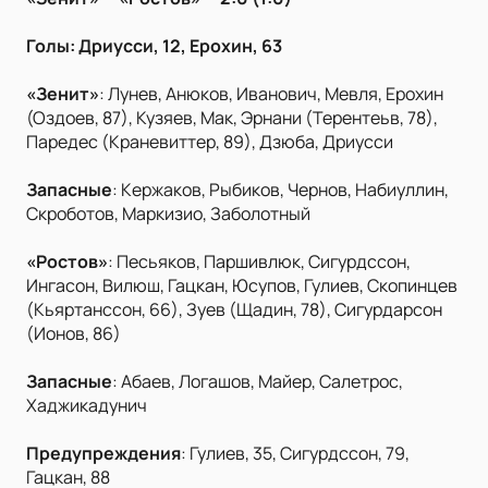
Голы: Дриусси, 12, Ерохин, 63
«Зенит»
: Лунев, Анюков, Иванович, Мевля, Ерохин
(Оздоев, 87), Кузяев, Мак, Эрнани (Терентеьв, 78),
Паредес (Краневиттер, 89), Дзюба, Дриусси
Запасные
: Кержаков, Рыбиков, Чернов, Набиуллин,
Скроботов, Маркизио, Заболотный
«Ростов»
: Песьяков, Паршивлюк, Сигурдссон,
Ингасон, Вилюш, Гацкан, Юсупов, Гулиев, Скопинцев
(Кьяртанссон, 66), Зуев (Щадин, 78), Сигурдарсон
(Ионов, 86)
Запасные
: Абаев, Логашов, Майер, Салетрос,
Хаджикадунич
Предупреждения
: Гулиев, 35, Сигурдссон, 79,
Гацкан, 88