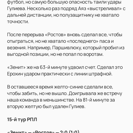
футбол, но самую большую опасность таили удары
Гулиева. Несколько раз подряд Аяз «выстреливал» с
дальней дистанции, но полузащитнику не хватало
точности.
После перерыва «Ростов» вновь сделал все, чтобы
отыграться, но не хватало «последнего» паса и
везения. Например, Паршивлюку, который пробил из
выгодной позиции, но не попал по воротам.
«Зенит» же на 63-й минуте удвоил счет. Сделал это
Ерохин ударом практически с линии штрафной.
В оставшееся время желто-синие сделали все,
чтобы забить, но не вышло. Доигрывала же встречу
наша команда в меньшинстве. На 81-й минуте за
вторую желтую был удален Гулиев.
15-й тур РПЛ
«Зенит» — «Ростов» — 2:0 (1:0)