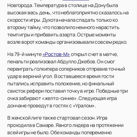
Новгорода. Температура в столице на Дону была
высокая весь день, что неблагоприятно сказалось на
скорости игры. Духота начала спадать только ко
второму тайму, что позволило немного нарастить
темп игры и прибавить азарта. Острые моменты
возле ворот команды организовывали совсем редко.
На 79-й минуте
«Ростов-М»
открыл счет в матче,
пенальти реализовал Абдулло Джебов. Он смог
переиграть голкипера соперников отправив точный
удар в верхний угол. В оставшееся время гости
пытались исправить положение, но финальный
свисток рефери поставил точку в игре. Победные три
очка забирают «желто-синие». Следующая игра
дончане проведут в гостях с «Уралом».
В женской лиге также стартовал сезон. Игра
проходила в Самаре. Явного лидера на протяжении
всей игры не было. Обе команды попеременно