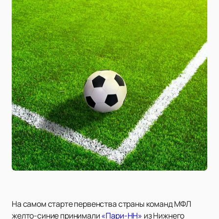
На самом старте первенства страны команд МФЛ
желто-синие принимали
«Пари-НН»
из Нижнего