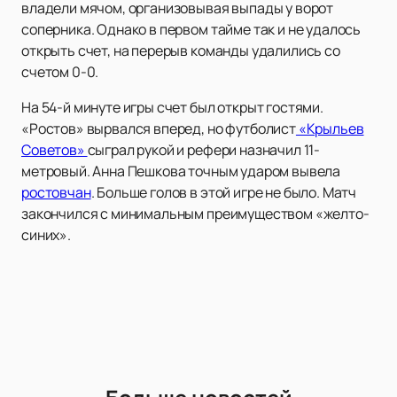
владели мячом, организовывая выпады у ворот
соперника. Однако в первом тайме так и не удалось
открыть счет, на перерыв команды удалились со
счетом 0-0.
На 54-й минуте игры счет был открыт гостями.
«Ростов» вырвался вперед, но футболист
«Крыльев
Советов»
сыграл рукой и рефери назначил 11-
метровый. Анна Пешкова точным ударом вывела
ростовчан
. Больше голов в этой игре не было. Матч
закончился с минимальным преимуществом «желто-
синих».