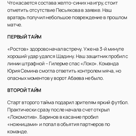
Что касается состава желто-синих на игру, стоит
отметить отсутствие Песьякова в заявке. Наш
вратарь получил небольшое повреждение в прошлом
матче.
ПЕРВЫЙ ТАЙМ
«Ростов» здорово начал встречу. Уже на 3-й минуте
хороший удар удался Щадину. Наш защитник пробил с
линии штрафной – Гилерме спас «Локо». Команда
Юрия Семина смогла ответить контролем мяча, но
опасных моментов у ворот Абаева не было.
ВТОРОЙ ТАЙМ
Старт второго тайма подарил зрителям яркий футбол.
Практически сразу после начала счет открыл
«Локомотив». Баринов в касание пробил
«ножницами» и попал в объятия партнеров по
команде.