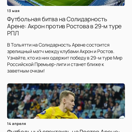
13 мая
Футбольная битва на Солидарность
Арене: Акрон против Ростова в 29-м туре
РПЛ
В Тольятти на Солидарность Арене состоится
зрелищный матч между клубами Акрон и Ростов.
Узнайте, кто из них одержит победу в 29-м туре Мир
Российской Премьер-лиги и станет ближе к
заветным очкам!
14 апреля
Футбольный спектакль на Ростов Арене: