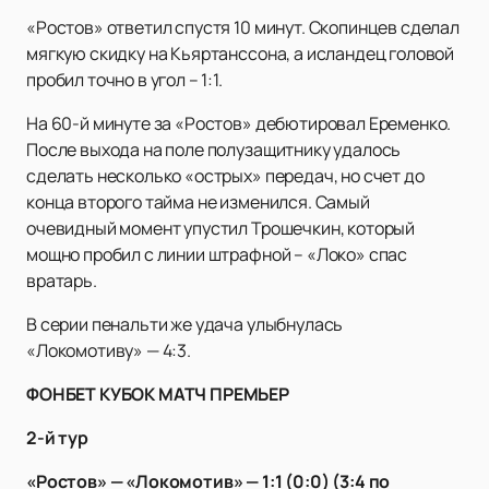
«Ростов» ответил спустя 10 минут. Скопинцев сделал
мягкую скидку на Кьяртанссона, а исландец головой
пробил точно в угол – 1:1.
На 60-й минуте за «Ростов» дебютировал Еременко.
После выхода на поле полузащитнику удалось
сделать несколько «острых» передач, но счет до
конца второго тайма не изменился. Самый
очевидный момент упустил Трошечкин, который
мощно пробил с линии штрафной – «Локо» спас
вратарь.
В серии пенальти же удача улыбнулась
«Локомотиву» — 4:3.
ФОНБЕТ КУБОК МАТЧ ПРЕМЬЕР
2-й тур
«Ростов» — «Локомотив» — 1:1 (0:0) (3:4 по