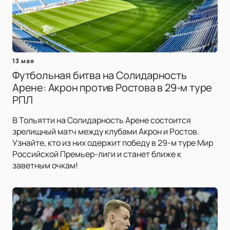
13 мая
Футбольная битва на Солидарность
Арене: Акрон против Ростова в 29-м туре
РПЛ
В Тольятти на Солидарность Арене состоится
зрелищный матч между клубами Акрон и Ростов.
Узнайте, кто из них одержит победу в 29-м туре Мир
Российской Премьер-лиги и станет ближе к
заветным очкам!