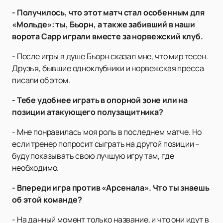
- Получилось, что этот матч стал особенным для
«Мольде»: ты, Бьорн, а также забивший в наши
ворота Сарр играли вместе за норвежский клуб.
- После игры в душе Бьорн сказал мне, что мир тесен.
Друзья, бывшие одноклубники и норвежская пресса
писали об этом.
- Тебе удобнее играть в опорной зоне или на
позиции атакующего полузащитника?
- Мне понравилась моя роль в последнем матче. Но
если тренер попросит сыграть на другой позиции –
буду показывать свою лучшую игру там, где
необходимо.
- Впереди игра против «Арсенала». Что ты знаешь
об этой команде?
- На данный момент только название, и что они идут в