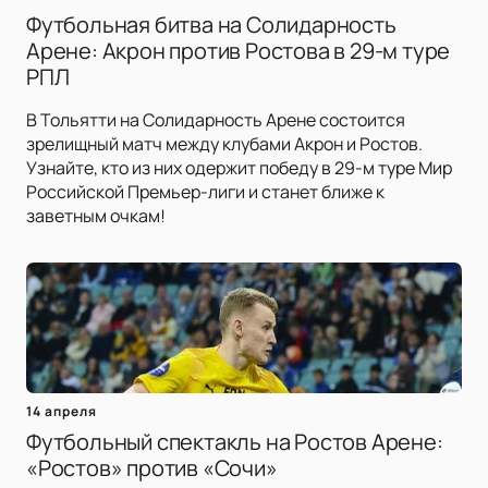
Футбольная битва на Солидарность
Арене: Акрон против Ростова в 29-м туре
РПЛ
В Тольятти на Солидарность Арене состоится
зрелищный матч между клубами Акрон и Ростов.
Узнайте, кто из них одержит победу в 29-м туре Мир
Российской Премьер-лиги и станет ближе к
заветным очкам!
14 апреля
Футбольный спектакль на Ростов Арене:
«Ростов» против «Сочи»