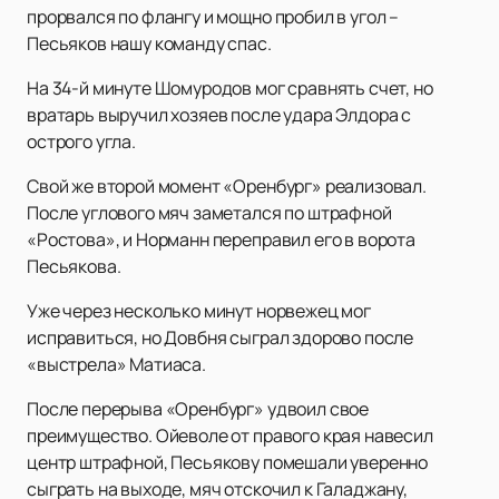
прорвался по флангу и мощно пробил в угол –
Песьяков нашу команду спас.
На 34-й минуте Шомуродов мог сравнять счет, но
вратарь выручил хозяев после удара Элдора с
острого угла.
Свой же второй момент «Оренбург» реализовал.
После углового мяч заметался по штрафной
«Ростова», и Норманн переправил его в ворота
Песьякова.
Уже через несколько минут норвежец мог
исправиться, но Довбня сыграл здорово после
«выстрела» Матиаса.
После перерыва «Оренбург» удвоил свое
преимущество. Ойеволе от правого края навесил
центр штрафной, Песьякову помешали уверенно
сыграть на выходе, мяч отскочил к Галаджану,