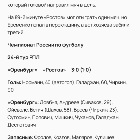
который головой направил мяч в цель.
На 89-й минуте «Ростов» мог отыграть один мяч, но
Еременко попал в перекладину, а вот хозяева забили
третий.
Чемпионат России по футболу
24-й тур РПЛ
«Оренбург» — «Ростов» — 3:0 (1:0)
Голы:
Норманн, 40 (автогол), Галаджан, 60, Чиркин,
90
«Оренбург»:
Довбня, Андреев (Сиваков, 29),
Ойеволе, Бегич (Шахов, 58), Бреев (Чиркин, 23),
Сутормин, Попович, Мишкич, Чуканов, Галаджан,
Деспотович
Запасные:
Фролов, Козлов, Маляров, Кулишев,