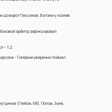
и до ворот Песьяков. В атаке у хозяев
а боковой арбитр зафиксировал
 – 1:2.
рдарсона – Гилерме уверенно поймал
утдинов (Глебов, 68), Попов, Зуев,