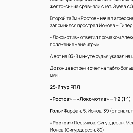
желто-синие сравняли счет. Зуева сби
Второй тайм «Ростов» начал агрессивн
запомнился прострел Ионова – Гилер
«Локомотив» ответил промахом Алексе
положение «вне игры».
А вот на 83-й минуте судья указал на
До конца встречи счет на табло боль
мяч.
25-й тур РПЛ
«Ростов» — «Локомотив» — 1:2 (1:1)
Голы:
Фарфан, 5, Ионов, 39 (с пеналь
«Ростов»:
Песьяков, Сигурдссон, Мевл
Ионов (Сигурдарсон, 82)