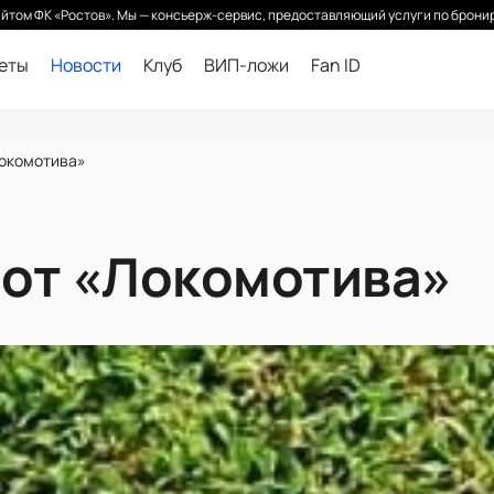
йтом ФК «Ростов». Мы — консьерж-сервис, предоставляющий услуги по бронир
леты
Новости
Клуб
ВИП-ложи
Fan ID
окомотива»
от «Локомотива»