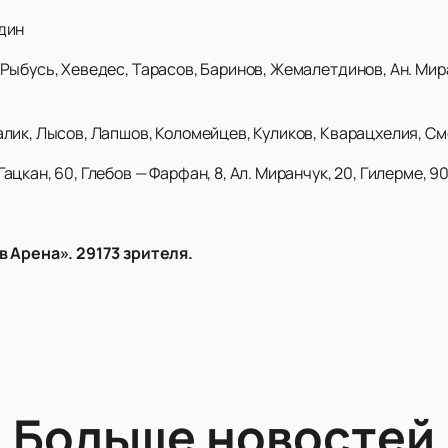
дин
Рыбусь, Хеведес, Тарасов, Баринов, Жемалетдинов, Ан. Мира
лик, Лысов, Лапшов, Коломейцев, Куликов, Кварацхелия, С
Гацкан, 60, Глебов — Фарфан, 8, Ал. Миранчук, 20, Гилерме, 9
в Арена». 29173 зрителя.
Больше новостей