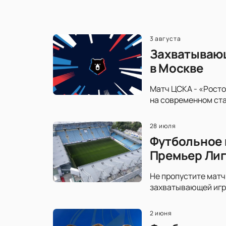
3 августа
Захватывающ
в Москве
Матч ЦСКА - «Росто
на современном ста
28 июля
Футбольное 
Премьер Ли
Не пропустите матч
захватывающей игре
2 июня