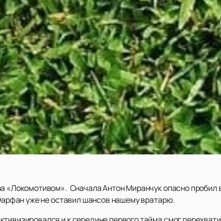
за «Локомотивом». Сначала Антон Миранчук опасно пробил 
 Фарфан уже не оставил шансов нашему вратарю.
тивизировался и к середине первого тайма смог перехватит