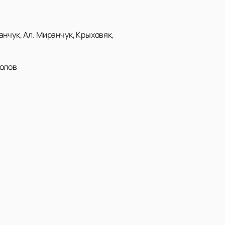
нчук, Ал. Миранчук, Крыховяк,
молов
0