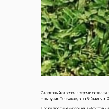
Стартовый отрезок встречи остался 
– выручил Песьяков, а на 5-й минуте
После пропущенного мяча «Ростов» ак