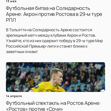
13 мая
Футбольная битва на Солидарность
Арене: Акрон против Ростова в 29-м туре
РПЛ
В Тольятти на Солидарность Арене состоится
зрелищный матч между клубами Акрон и Ростов.
Узнайте, кто из них одержит победу в 29-м туре Мир
Российской Премьер-лиги и станет ближе к
заветным очкам!
14 апреля
Футбольный спектакль на Ростов Арене:
«Ростов» против «Сочи»