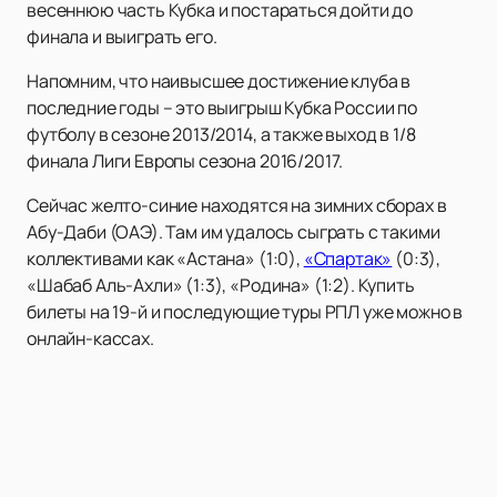
весеннюю часть Кубка и постараться дойти до
финала и выиграть его.
Напомним, что наивысшее достижение клуба в
последние годы – это выигрыш Кубка России по
футболу в сезоне 2013/2014, а также выход в 1/8
финала Лиги Европы сезона 2016/2017.
Сейчас желто-синие находятся на зимних сборах в
Абу-Даби (ОАЭ). Там им удалось сыграть с такими
коллективами как «Астана» (1:0),
«Спартак»
(0:3),
«Шабаб Аль-Ахли» (1:3), «Родина» (1:2). Купить
билеты на 19-й и последующие туры РПЛ уже можно в
онлайн-кассах.