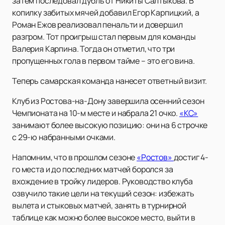
затем последовал дубль от Никиты Салтыкова. В
копилку забитых мячей добавил Егор Карпицкий, а
Роман Ежов реализовал пенальти и довершил
разгром. Тот проигрыш стал первым для команды
Валерия Карпина. Тогда он отметил, что три
пропущенных гола в первом тайме – это его вина.
Теперь самарская команда нанесет ответный визит.
Клуб из Ростова-на-Дону завершила осенний сезон
Чемпионата на 10-м месте и набрала 21 очко.
«КС»
занимают более высокую позицию: они на 6 строчке
с 29-ю набранными очками.
Напомним, что в прошлом сезоне
«Ростов»
достиг 4-
го места и до последних матчей боролся за
вхождение в тройку лидеров. Руководство клуба
озвучило такие цели на текущий сезон: избежать
вылета и стыковых матчей, занять в турнирной
таблице как можно более высокое место, выйти в