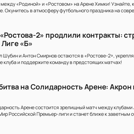
 между «Родиной» и «Ростовом» на Арене Химки! Узнайте, 
. Окунитесь в атмосферу футбольного праздника на совр
«Ростова-2» продлили контракты: стр
 Лиге «Б»
л Шубин и Антон Смирнов остаются в «Ростове-2», укрепляя
е клуба и поддержите команду в предстоящих матчах!
битва на Солидарность Арене: Акрон 
дарность Арене состоится зрелищный матч между клубами Ак
 Мир Российской Премьер-лиги и станет ближе к заветным о