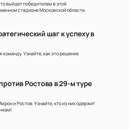
кто выйдет победителем в этой
еменном стадионе Московской области.
атегический шаг к успеху в
 команду. Узнайте, как это решение
против Ростова в 29-м туре
рон и Ростов. Узнайте, кто из них одержит
чкам!