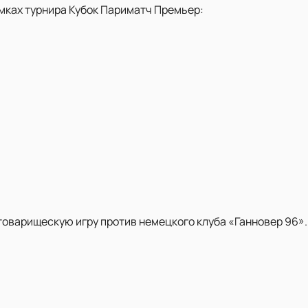
амках турнира Кубок Париматч Премьер:
товарищескую игру против немецкого клуба «Ганновер 96»