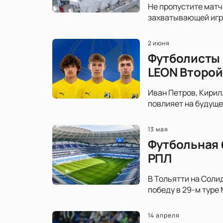
Не пропустите матч
захватывающей игре
2 июня
Футболисты 
LEON Второй
Иван Петров, Кирил
повлияет на будуще
13 мая
Футбольная 
РПЛ
В Тольятти на Соли
победу в 29-м туре
14 апреля