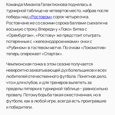
Команда Михаила Галактионова поднялась в
турнирной таблице на четвертое место, набрав после
победы над
«Ростовом»
сорок четыре очка.
Ростовчане же со своими сорока баллами съехали на
восьмую строку. Впереди у «Локо» битва с
«Оренбургом», «Ростову» же предстоит отыграть
потерянные с «железнодорожниками» очки с
«Рубином» в гостевом матче. По очкам «Локомотив»
теперь опережает «Спартак».
Чемпионская гонка в этом сезоне получается
невероятно захватывающей дух болельщиков и всех
любителей отечественного футбола. Понятное дело,
что и для клубов, и для тренеров вылететь за
пределы пятерки в турнирной таблице – равносильно
провалу. Потому борьба такая ожесточенная, но в
футболе, как в любой игре, всегда есть проигравшие
и победители.