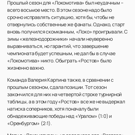
Прошлый сезон для «Локомотива» был неудачным –
всего восьмое место. В этом сезоне надо было
срочно исправлять ситуацию, хотя бы, чтобы не
отвернулись собственные же фанаты. Однако, старт
вновь получился скомканным, «Локо» проигрывали. С
зимы «железнодорожники» начали неуверенно
выравниваться, но гарантий, что завершение
чемпионата будет успешным, не дал бы в случае
«Локомотива» никто. Обыграть «Ростов» было
жизненно важно.
Команда Валерия Карпина также, в сравнении с
прошлым сезоном, сдала позиции. Тот сезон
закончился для них на четвертой строке турнирной
таблицы, а в этом году «Ростов» все же не выдержал
натиска соперников, хотя поначалу были
обнадеживающие победы над «Уралом» (1:0) и
«Оренбургом» (2:1).