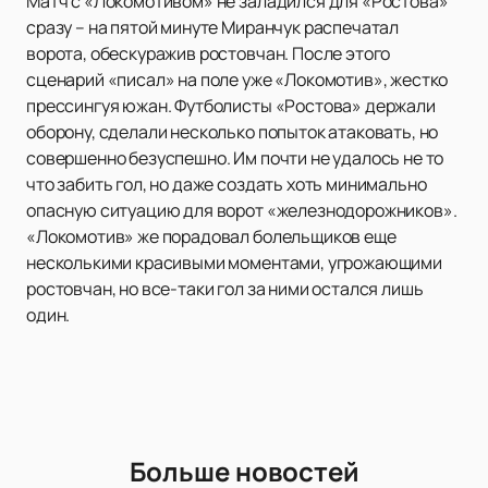
Матч с «Локомотивом» не заладился для «Ростова»
сразу – на пятой минуте Миранчук распечатал
ворота, обескуражив ростовчан. После этого
сценарий «писал» на поле уже «Локомотив», жестко
прессингуя южан. Футболисты «Ростова» держали
оборону, сделали несколько попыток атаковать, но
совершенно безуспешно. Им почти не удалось не то
что забить гол, но даже создать хоть минимально
опасную ситуацию для ворот «железнодорожников».
«Локомотив» же порадовал болельщиков еще
несколькими красивыми моментами, угрожающими
ростовчан, но все-таки гол за ними остался лишь
один.
Больше новостей