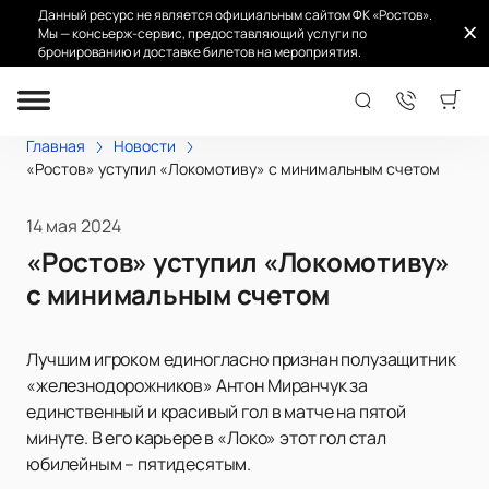
Данный ресурс не является официальным сайтом ФК «Ростов».
Мы — консьерж-сервис, предоставляющий услуги по
бронированию и доставке билетов на мероприятия.
Главная
Новости
«Ростов» уступил «Локомотиву» с минимальным счетом
14 мая 2024
«Ростов» уступил «Локомотиву»
с минимальным счетом
Лучшим игроком единогласно признан полузащитник
«железнодорожников» Антон Миранчук за
единственный и красивый гол в матче на пятой
минуте. В его карьере в «Локо» этот гол стал
юбилейным – пятидесятым.