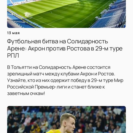
13 мая
Футбольная битва на Солидарность
Арене: Акрон против Ростова в 29-м туре
РПЛ
В Тольятти на Солидарность Арене состоится
зрелищный матч между клубами Акрон и Ростов.
Узнайте, кто из них одержит победу в 29-м туре Мир
Российской Премьер-лиги и станет ближе к
заветным очкам!