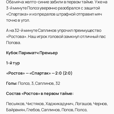
Оба мяча желто-синие забили в первом тайме. Уже на
3-й минуте Полоз уверенно разобрался с защитой
«Спартака» и из пределов штрафной отправил мяч
точно в угол.
А на 32-й минуте Саплинов упрочил преимущество
«Ростова». Наш игрок головой замкнул отличный пас
Попова.
Кубок Париматч Премьер
1-й тур
«Ростов» — «Спартак» — 2:0 (2:0)
Голы:
Полоз, 3, Саплинов, 32
Состав «Ростов» в первом тайме:
Песьяков, Чистяков, Хаджикадунич, Логашов, Чернов,
Байрамян, Глебов, Саплинов, Попов, Полоз,