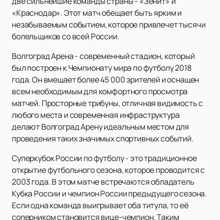
две сильнейшие команды страны - «Зенит» и
«Краснодар». Этот матч обещает быть ярким и
незабываемым событием, которое привлечет тысячи
болельщиков со всей России.
Волгоград Арена - современный стадион, который
был построен к Чемпионату мира по футболу 2018
года. Он вмещает более 45 000 зрителей и оснащен
всем необходимым для комфортного просмотра
матчей. Просторные трибуны, отличная видимость с
любого места и современная инфраструктура
делают Волгоград Арену идеальным местом для
проведения таких значимых спортивных событий.
Суперкубок России по футболу - это традиционное
открытие футбольного сезона, которое проводится с
2003 года. В этом матче встречаются обладатель
Кубка России и чемпион России предыдущего сезона.
Если одна команда выигрывает оба титула, то её
соперником становится вице-чемпион. Таким