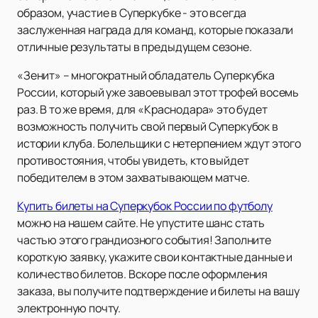
образом, участие в Суперкубке - это всегда
заслуженная награда для команд, которые показали
отличные результаты в предыдущем сезоне.
«Зенит» – многократный обладатель Суперкубка
России, который уже завоевывал этот трофей восемь
раз. В то же время, для «Краснодара» это будет
возможность получить свой первый Суперкубок в
истории клуба. Болельщики с нетерпением ждут этого
противостояния, чтобы увидеть, кто выйдет
победителем в этом захватывающем матче.
Купить билеты на Суперкубок России по футболу
можно на нашем сайте. Не упустите шанс стать
частью этого грандиозного события! Заполните
короткую заявку, укажите свои контактные данные и
количество билетов. Вскоре после оформления
заказа, вы получите подтверждение и билеты на вашу
электронную почту.