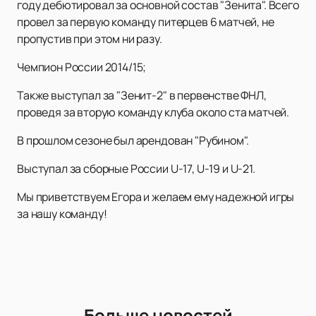
году дебютировал за основной состав "Зенита". Всего
провел за первую команду питерцев 6 матчей, не
пропустив при этом ни разу.
Чемпион России 2014/15;
Также выступал за "Зенит-2" в первенстве ФНЛ,
проведя за вторую команду клуба около ста матчей.
В прошлом сезоне был арендован "Рубином".
Выступал за сборные России U-17, U-19 и U-21.
Мы приветствуем Егора и желаем ему надежной игры
за нашу команду!
Больше новостей