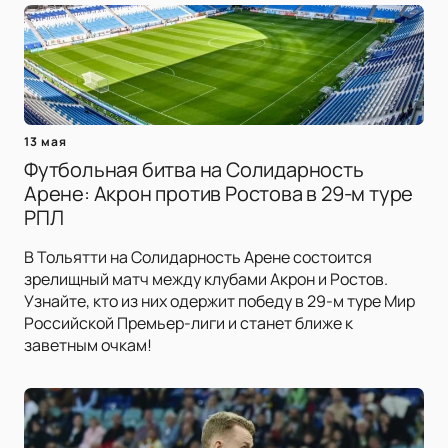
13 мая
Футбольная битва на Солидарность
Арене: Акрон против Ростова в 29-м туре
РПЛ
В Тольятти на Солидарность Арене состоится
зрелищный матч между клубами Акрон и Ростов.
Узнайте, кто из них одержит победу в 29-м туре Мир
Российской Премьер-лиги и станет ближе к
заветным очкам!