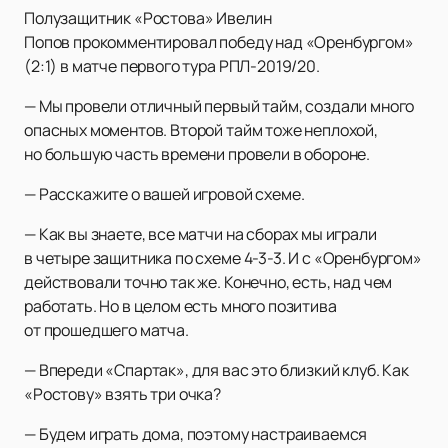
Полузащитник «Ростова» Ивелин
Попов прокомментировал победу над «Оренбургом»
(2:1) в матче первого тура РПЛ-2019/20.
— Мы провели отличный первый тайм, создали много
опасных моментов. Второй тайм тоже неплохой,
но большую часть времени провели в обороне.
— Расскажите о вашей игровой схеме.
— Как вы знаете, все матчи на сборах мы играли
в четыре защитника по схеме 4-3-3. И с «Оренбургом»
действовали точно так же. Конечно, есть, над чем
работать. Но в целом есть много позитива
от прошедшего матча.
— Впереди «Спартак», для вас это близкий клуб. Как
«Ростову» взять три очка?
— Будем играть дома, поэтому настраиваемся