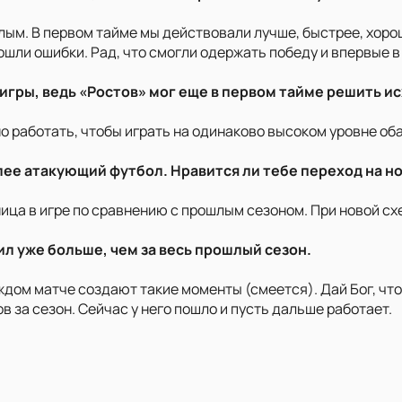
ым. В первом тайме мы действовали лучше, быстрее, хорош
ошли ошибки. Рад, что смогли одержать победу и впервые в
 игры, ведь «Ростов» мог еще в первом тайме решить и
но работать, чтобы играть на одинаково высоком уровне об
более атакующий футбол. Нравится ли тебе переход на н
зница в игре по сравнению с прошлым сезоном. При новой с
ил уже больше, чем за весь прошлый сезон.
каждом матче создают такие моменты (смеется). Дай Бог, чт
ов за сезон. Сейчас у него пошло и пусть дальше работает.