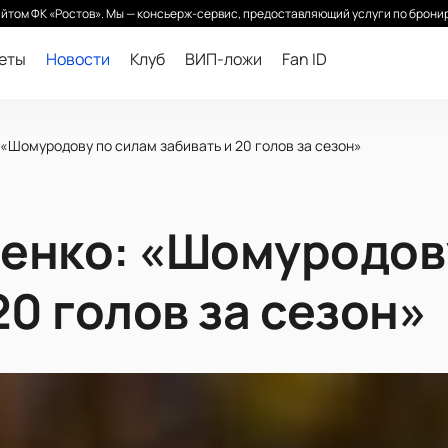
йтом ФК «Ростов». Мы — консьерж-сервис, предоставляющий услуги по бронир
леты
Новости
Клуб
ВИП-ложи
Fan ID
«Шомуродову по силам забивать и 20 голов за сезон»
енко: «Шомуродов
20 голов за сезон»