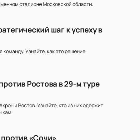
еменном стадионе Московской области.
атегический шаг к успеху в
 команду. Узнайте, как это решение
против Ростова в 29-м туре
рон и Ростов. Узнайте, кто из них одержит
чкам!
 против «Сочи»