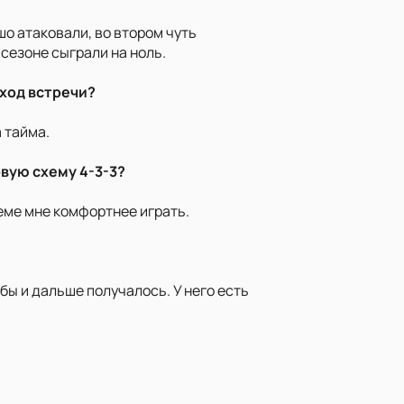
о атаковали, во втором чуть
 сезоне сыграли на ноль.
сход встречи?
а тайма.
овую схему 4-3-3?
хеме мне комфортнее играть.
обы и дальше получалось. У него есть