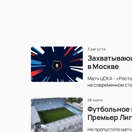
3 августа
Захватывающ
в Москве
Матч ЦСКА - «Росто
на современном ста
28 июля
Футбольное 
Премьер Ли
Не пропустите матч