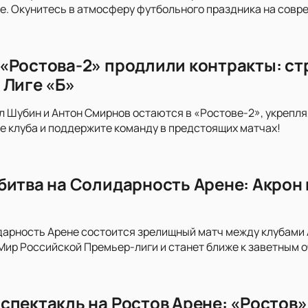
. Окунитесь в атмосферу футбольного праздника на совр
«Ростова-2» продлили контракты: стр
 Лиге «Б»
л Шубин и Антон Смирнов остаются в «Ростове-2», укрепляя
е клуба и поддержите команду в предстоящих матчах!
битва на Солидарность Арене: Акрон 
дарность Арене состоится зрелищный матч между клубами Ак
 Мир Российской Премьер-лиги и станет ближе к заветным о
спектакль на Ростов Арене: «Ростов»