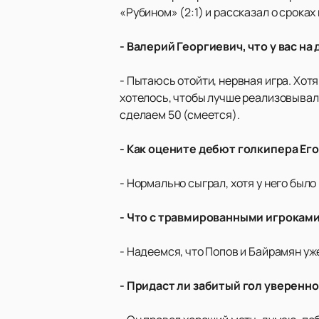
«Рубином» (2:1) и рассказал о срок
- Валерий Георгиевич, что у вас н
- Пытаюсь отойти, нервная игра. Хот
хотелось, чтобы лучше реализовывал
сделаем 50 (смеется).
- Как оцените дебют голкипера Ег
- Нормально сыграл, хотя у него было
- Что с травмированными игрокам
- Надеемся, что Попов и Байрамян уж
- Придаст ли забитый гол уверенн