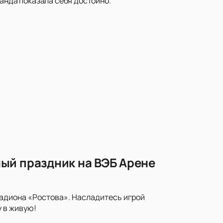
манда показала себя достойно.
ый праздник на ВЭБ Арене
тадиона «Ростова». Насладитесь игрой
 в живую!