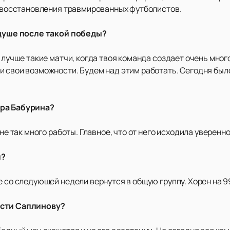
ах восстановления травмированных футболистов.
а душе после такой победы?
я лучше такие матчи, когда твоя команда создает очень мног
и свои возможности. Будем над этим работать. Сегодня был
ора Бабурина?
 не так много работы. Главное, что от него исходила уверен
и?
е со следующей недели вернутся в общую группу. Хорен на 9
ости Саплинову?