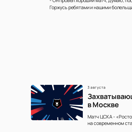
- Он провел хороший матч, думаю, по
Горжусь ребятами и нашими болельщ
3 августа
Захватывающ
в Москве
Матч ЦСКА - «Росто
на современном ста