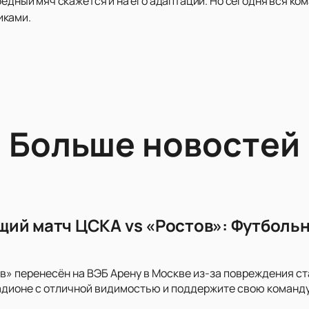
бедный мяч скажется и на его адаптации. Но сегодня вся ко
иками.
Больше новостей
ий матч ЦСКА vs «Ростов»: Футбольн
в» перенесён на ВЭБ Арену в Москве из-за повреждения с
дионе с отличной видимостью и поддержите свою команду