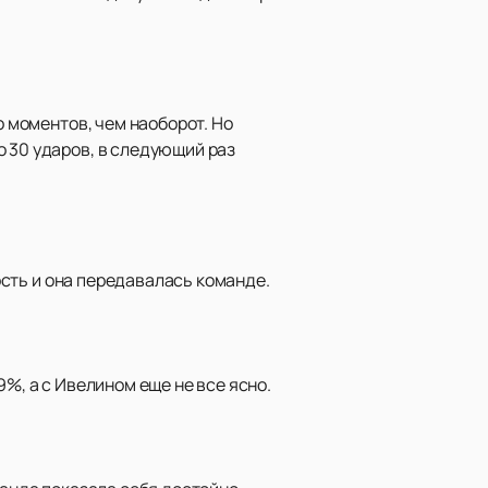
о моментов, чем наоборот. Но
о 30 ударов, в следующий раз
ность и она передавалась команде.
9%, а с Ивелином еще не все ясно.