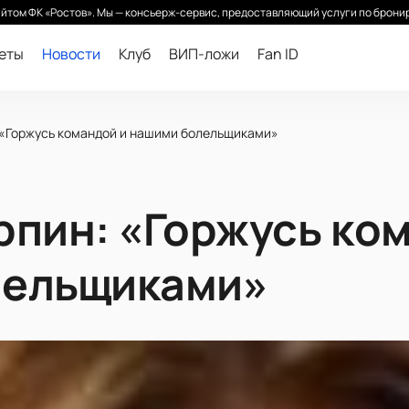
йтом ФК «Ростов». Мы — консьерж-сервис, предоставляющий услуги по бронир
леты
Новости
Клуб
ВИП-ложи
Fan ID
 «Горжусь командой и нашими болельщиками»
рпин: «Горжусь ко
лельщиками»