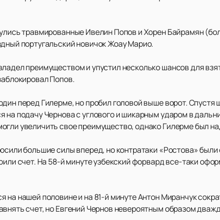
улись травмированные Ивелин Попов и Хорен Байрамян (болг
здный португальский новичок Жоау Марио.
владел преимуществом и упустил несколько шансов для взят
 заблокировал Попов.
один перед Гилерме, но пробил головой выше ворот. Спустя
 на подачу Чернова с углового и шикарным ударом в дальний 
огли увеличить свое преимущество, однако Гилерме был н
росили большие силы вперед, но контратаки «Ростова» были
оили счет. На 58-й минуте узбекский форвард все-таки офор
 на нашей половине и на 81-й минуте Антон Миранчук сократ
авнять счет, но Евгений Чернов невероятным образом дважд