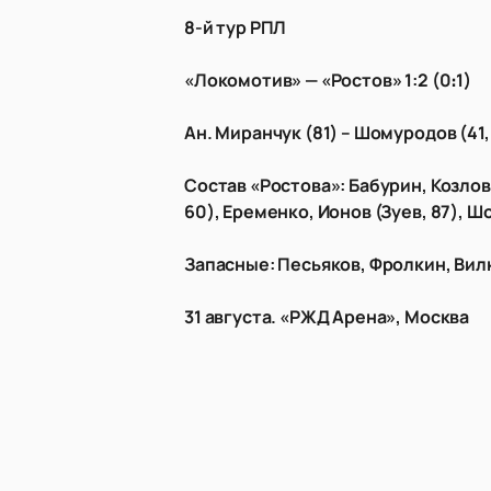
8-й тур РПЛ
«Локомотив» — «Ростов» 1:2 (0։1)
Ан. Миранчук (81) – Шомуродов (41,
Состав «Ростова»: Бабурин, Козлов
60), Еременко, Ионов (Зуев, 87), 
Запасные: Песьяков, Фролкин, Вил
31 августа. «РЖД Арена», Москва