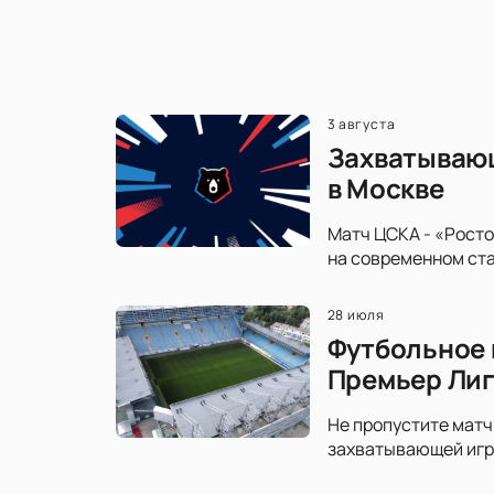
3 августа
Захватывающ
в Москве
Матч ЦСКА - «Росто
на современном ста
28 июля
Футбольное 
Премьер Ли
Не пропустите матч
захватывающей игре