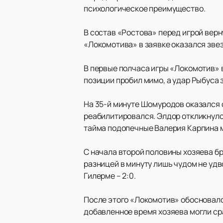
психологическое преимущество.
В состав «Ростова» перед игрой верн
«Локомотива» в заявке оказался зве
В первые полчаса игры «Локомотив» 
позиции пробил мимо, а удар Рыбуса
На 35-й минуте Шомуродов оказался 
реабилитировался. Элдор откликнулся
тайма подопечные Валерия Карпина м
С начала второй половины хозяева б
разницей в минуту лишь чудом не удв
Гилерме – 2:0.
После этого «Локомотив» обосновался
добавленное время хозяева могли ср