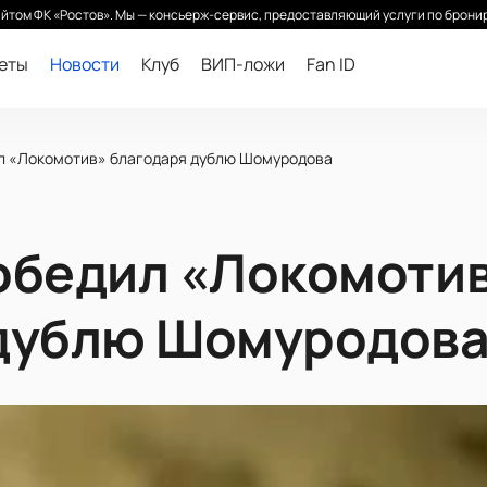
йтом ФК «Ростов». Мы — консьерж-сервис, предоставляющий услуги по бронир
леты
Новости
Клуб
ВИП-ложи
Fan ID
л «Локомотив» благодаря дублю Шомуродова
обедил «Локомоти
 дублю Шомуродов