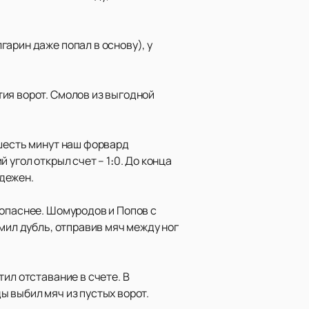
арин даже попал в основу), у
ия ворот. Смолов из выгодной
 шесть минут наш форвард
угол открыл счет – 1։0. До конца
адежен.
 опаснее. Шомуродов и Попов с
мил дубль, отправив мяч между ног
ил отставание в счете. В
ы выбил мяч из пустых ворот.