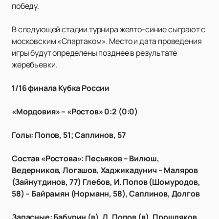
победу.
В следующей стадии турнира желто-синие сыграют с
московским «Спартаком». Место и дата проведения
игры будут определены позднее в результате
жеребьевки.
1/16 финала Кубка России
«Мордовия» – «Ростов» 0:2 (0:0)
Голы: Попов, 51; Саплинов, 57
Состав «Ростова»: Песьяков – Вилюш,
Ведерников, Логашов, Хаджикадунич – Маляров
(Зайнутдинов, 77) Глебов, И. Попов (Шомуродов,
58) – Байрамян (Норманн, 58), Саплинов, Долгов
Запасные: Бабурин (в), Д. Попов (в), Прошляков,