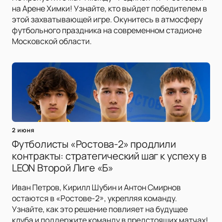
на Арене Химки! Узнайте, кто выйдет победителем в
этой захватывающей игре. Окунитесь в атмосферу
футбольного праздника на современном стадионе
Московской области.
2 июня
Футболисты «Ростова-2» продлили
контракты: стратегический шаг к успеху в
LEON Второй Лиге «Б»
Иван Петров, Кирилл Шубин и Антон Смирнов
остаются в «Ростове-2», укрепляя команду.
Узнайте, как это решение повлияет на будущее
клуба и поддержите команду в предстоящих матчах!