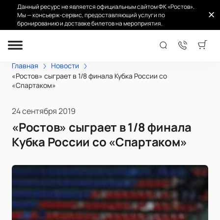
Данный ресурс не является официальным сайтом ФК «Ростов».
Мы — консьерж-сервис, предоставляющий услуги по
бронированию и доставке билетов на мероприятия.
Главная
Новости
«Ростов» сыграет в 1/8 финала Кубка России со
«Спартаком»
24 сентября 2019
«Ростов» сыграет в 1/8 финала
Кубка России со «Спартаком»