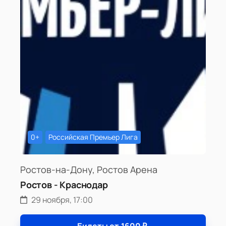
0+
Российская Премьер Лига
Ростов-на-Дону, Ростов Арена
Ростов - Краснодар
29 ноября, 17:00