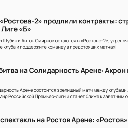
«Ростова-2» продлили контракты: стр
 Лиге «Б»
л Шубин и Антон Смирнов остаются в «Ростове-2», укрепляя
е клуба и поддержите команду в предстоящих матчах!
битва на Солидарность Арене: Акрон 
дарность Арене состоится зрелищный матч между клубами Ак
 Мир Российской Премьер-лиги и станет ближе к заветным о
спектакль на Ростов Арене: «Ростов»