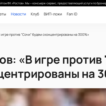
йтом ФК «Ростов». Мы — консьерж-сервис, предоставляющий услуги по бронир
леты
Новости
Клуб
ВИП-ложи
Fan ID
В игре против "Сочи" будем сконцентрированы на 300%»
в: «В игре против
центрированы на 