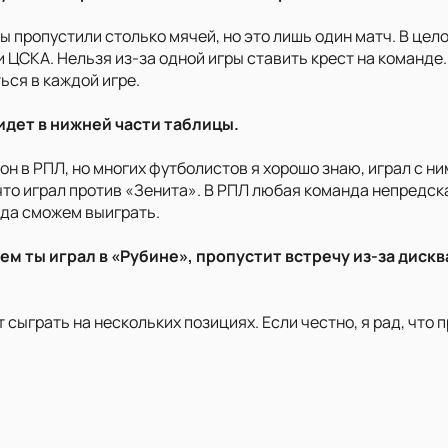
 мы пропустили столько мячей, но это лишь один матч. В це
 ЦСКА. Нельзя из-за одной игры ставить крест на команде.
ься в каждой игре.
 идет в нижней части таблицы.
он в РПЛ, но многих футболистов я хорошо знаю, играл с ни
 что играл против «Зенита». В РПЛ любая команда непредск
да сможем выиграть.
с кем ты играл в «Рубине», пропустит встречу из-за ди
 сыграть на нескольких позициях. Если честно, я рад, что п