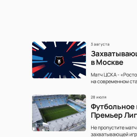
3 августа
Захватывающ
в Москве
Матч ЦСКА - «Росто
на современном ста
28 июля
Футбольное 
Премьер Ли
Не пропустите матч
захватывающей игре