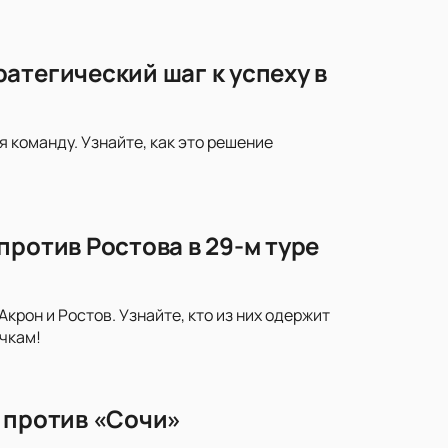
атегический шаг к успеху в
 команду. Узнайте, как это решение
против Ростова в 29-м туре
рон и Ростов. Узнайте, кто из них одержит
чкам!
 против «Сочи»