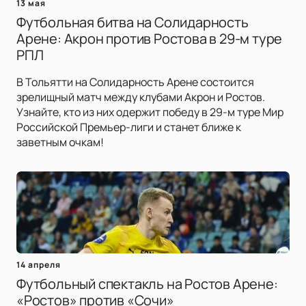
13 мая
Футбольная битва на Солидарность
Арене: Акрон против Ростова в 29-м туре
РПЛ
В Тольятти на Солидарность Арене состоится
зрелищный матч между клубами Акрон и Ростов.
Узнайте, кто из них одержит победу в 29-м туре Мир
Российской Премьер-лиги и станет ближе к
заветным очкам!
14 апреля
Футбольный спектакль на Ростов Арене:
«Ростов» против «Сочи»