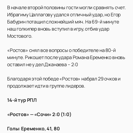
В начале второй половины гости могли сравнять счет.
Ибрагиму Цаллагову удался отличный удар, но Егор
Бабурин потащил сложнейший мяч. На 69-й минуте
наш голкипер вновь вступил в игру, отбив удар
Мостового.
«Ростов» снял все вопросы о победителе на 80-й
минуте. Рикошет после удара Романа Еременко вновь
оставил не у дел Джанаева – 2:0
Благодаря этой победе «Ростов» набрал 29 очков и
продолжает идти в группе лидеров.
14-й тур РПЛ
«Ростов» — «Сочи» 2:0 (1:0)
Голы: Еременко, 41, 80