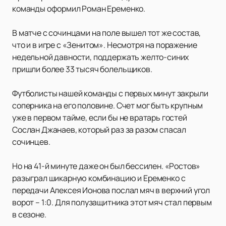
команды оформил Роман Еременко.
В матче с сочинцами на поле вышел тот же состав,
что и в игре с «Зенитом». Несмотря на поражение
недельной давности, поддержать желто-синих
пришли более 33 тысяч болельщиков.
Футболисты нашей команды с первых минут закрыли
соперника на его половине. Счет мог быть крупным
уже в первом тайме, если бы не вратарь гостей
Сослан Джанаев, который раз за разом спасал
сочинцев.
Но на 41-й минуте даже он был бессилен. «Ростов»
разыграл шикарную комбинацию и Еременко с
передачи Алексея Ионова послал мяч в верхний угол
ворот – 1:0. Для полузащитника этот мяч стал первым
в сезоне.