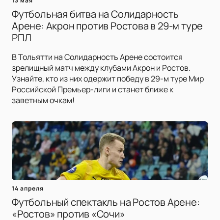
13 мая
Футбольная битва на Солидарность
Арене: Акрон против Ростова в 29-м туре
РПЛ
В Тольятти на Солидарность Арене состоится
зрелищный матч между клубами Акрон и Ростов.
Узнайте, кто из них одержит победу в 29-м туре Мир
Российской Премьер-лиги и станет ближе к
заветным очкам!
14 апреля
Футбольный спектакль на Ростов Арене:
«Ростов» против «Сочи»