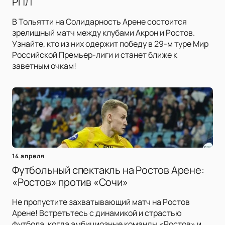
РПЛ
В Тольятти на Солидарность Арене состоится
зрелищный матч между клубами Акрон и Ростов.
Узнайте, кто из них одержит победу в 29-м туре Мир
Российской Премьер-лиги и станет ближе к
заветным очкам!
14 апреля
Футбольный спектакль на Ростов Арене:
«Ростов» против «Сочи»
Не пропустите захватывающий матч на Ростов
Арене! Встретьтесь с динамикой и страстью
футбола, когда амбициозные команды «Ростов» и